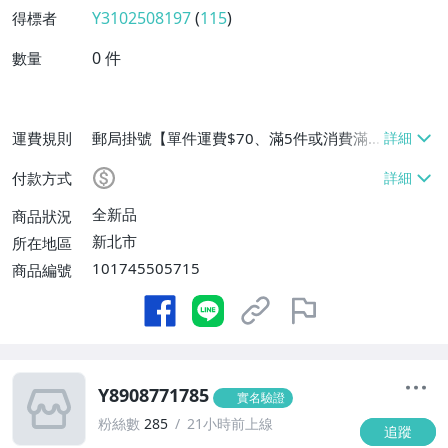
Y3102508197
(
115
)
得標者
0
件
數量
運費規則
郵局掛號【單件運費$70、滿5件或消費滿
$90免運費】、離島配送【單件運費$70、
付款方式
滿5件或消費滿$90免運費】
全新品
商品狀況
新北市
所在地區
101745505715
商品編號
Y8908771785
實名驗證
粉絲數
285
21小時前上線
追蹤