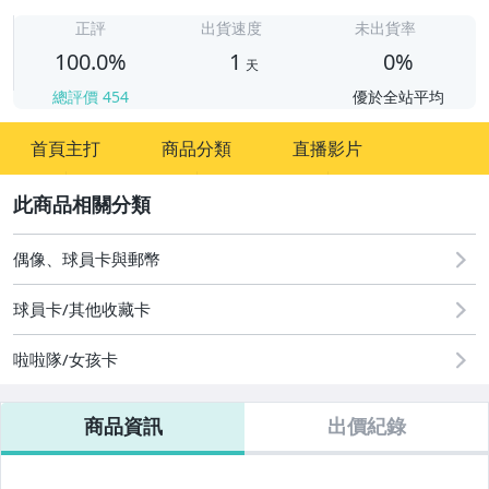
1
正評
出貨速度
未出貨率
100.0%
1
0%
天
總評價
454
優於全站平均
首頁主打
商品分類
直播影片
2
偶像、球員卡與郵幣
球員卡/其他收藏卡
啦啦隊/女孩卡
商品資訊
出價紀錄