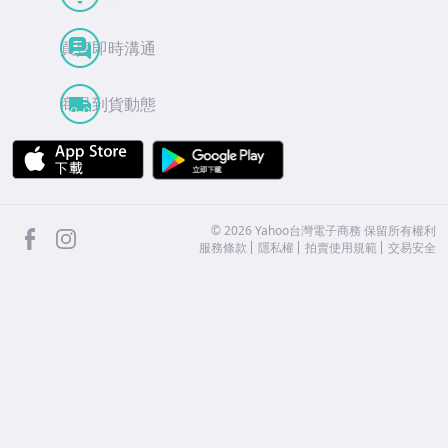
買賣即時溝通
商品到貨動態
APP Store
Google Play
facebook
Instagram
©
2026
Yahoo台灣電子商務 保留所有權利
服務條款
隱私權
拍賣使用規範
交易安全