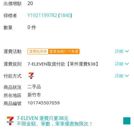
20
出價增額
Y1921199782
(
1840
)
得標者
0
件
數量
運費活動
運費抵用券
驚喜加碼7-11免運
運費規則
7-ELEVEN取貨付款【單件運費$38】
付款方式
二手品
商品狀況
新竹市
所在地區
101745507059
商品編號
7-ELEVEN 運費只要
38
元
不限金額、筆數，筆筆優惠無限次！