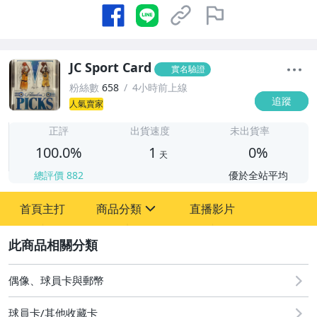
JC Sport Card
實名驗證
粉絲數
658
4小時前上線
追蹤
人氣賣家
1
正評
出貨速度
未出貨率
100.0%
1
0%
天
總評價
882
優於全站平均
首頁主打
商品分類
直播影片
sign
2
玩具、模型與公仔
偶像、球員卡與郵幣
偶像、球員卡與郵幣
球員卡/其他收藏卡