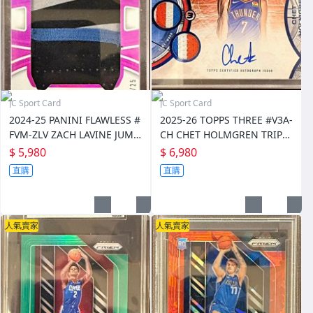
JC Sport Card
JC Sport Card
2024-25 PANINI FLAWLESS #
2025-26 TOPPS THREE #V3A-
FVM-ZLV ZACH LAVINE JUMB
CH CHET HOLMGREN TRIPLE
O PATCH FOTL /25
PATCH AUTO /13
$ 5,980
$ 6,980
直購
直購
人氣賣家
人氣賣家