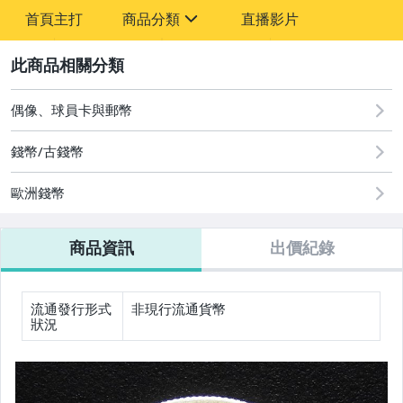
-
首頁主打
商品分類
直播影片
-
sign
圖書/影音/文具
2
古董、藝術與礦石
偶像、球員卡與郵幣
玩具、模型與公仔
錢幣/古錢幣
偶像、球員卡與郵幣
歐洲錢幣
手錶與飾品配件
商品資訊
出價紀錄
流通發行形式
非現行流通貨幣
狀況