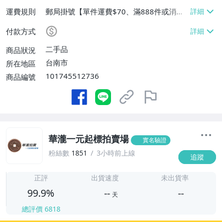
運費規則
郵局掛號【單件運費$70、滿888件或消費
滿$888888免運費】
付款方式
二手品
商品狀況
台南市
所在地區
101745512736
商品編號
華瀧一元起標拍賣場
實名驗證
粉絲數
1851
3小時前上線
追蹤
-
-
正評
出貨速度
未出貨率
99.9%
--
--
天
總評價
6818