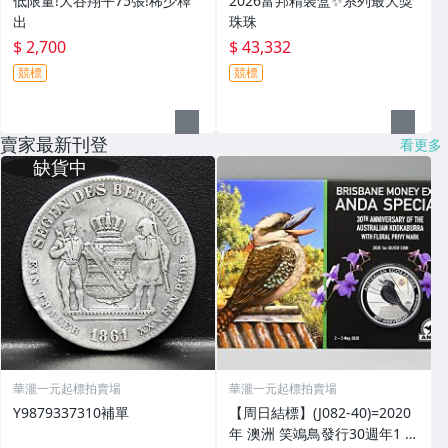
低限量!大谷翔平75張!稀少釋
2026富邦精裝盒✨系列最大獎
出
珠珠
$ 2,700
$ 43,332
競標
競標
賣家最新刊登
看更多
華瀧一元起標拍賣場
華瀧一元起標拍賣場
Y9879337310補單
【周日結標】(J082-40)=2020
年 澳洲 笑鴗鳥發行30週年1 O