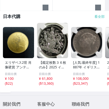
日本代購
看全部
エリザベス2世 肖
【鑑定枚数３６枚
[人気:最終年度] 1
像硬貨 アンティ
のみ】2025 イギ
887年 イギリス
ークコイン 海外
リス 5ポンド 銀
ビクトリア女王
目前出價
目前出價
目前出價
古銭
貨 NGC PF70 Ultr
ハーフクラウン
¥ 100
¥ 61,800
¥ 108,000
¥
a Cameo First Re
銀貨 NGC AU58
(
$22
)
(
$13,360
)
(
$23,347
)
(
leases ロイヤル
ヤングヘッド ア
コートオブアーム
ンティークコイン
ズ 紋章 チャール
ズ3世
關於我們
客服中心
聯絡我們