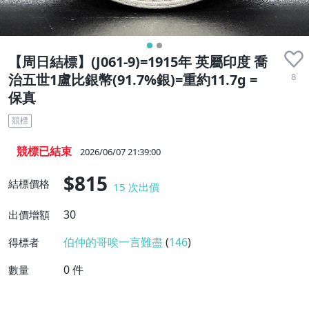
【周日結標】(J061-9)=1915年 英屬印度 喬
8
治五世1盧比銀幣(91.7%銀)=重約11.7g =
保真
競標
競標已結束
2026/06/07 21:39:00
$815
結標價格
15
次出價
30
出價增額
伯仲的哥唉一言難盡
(
146
)
得標者
0
件
數量