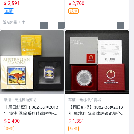
Z精鑄紀念銀幣_蘭花鑄記=套裝
$ 2,591
$ 2,760
含證 =保真
直購
競標
近期銷量 1 件
華瀧一元起標拍賣場
華瀧一元起標拍賣場
【周日結標】(J082-39)=2013
【周日結標】(J082-38)=2013
年 澳洲 季節系列精鑄銀幣-夏
年 奧地利 隧道建設銀鈮雙色幣
天(澳洲袋鼠)1 OZ方形彩色銀
(獲獎幣)=原盒證/16.5g =保真
$ 2,400
$ 1,351
幣=原盒證 =保真
競標
競標