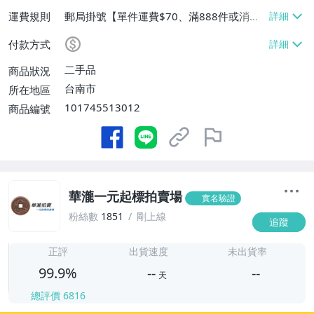
運費規則
郵局掛號【單件運費$70、滿888件或消費
滿$888888免運費】
付款方式
二手品
商品狀況
台南市
所在地區
101745513012
商品編號
華瀧一元起標拍賣場
實名驗證
粉絲數
1851
剛上線
追蹤
-
-
正評
出貨速度
未出貨率
99.9%
--
--
天
總評價
6816