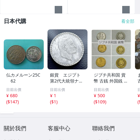
日本代購
看全部
仏カメルーン25C
銀貨 エジプト
ジブチ共和国 貨
62
第2代大統領ナー
幣 古銭 外国銭 コ
セル1周年記念銀
レクション アン
目前出價
目前出價
目前出價
貨 1970年銘 1
ティーク
¥ 680
¥ 1
¥ 500
¥
ポンド 大型銀
(
$147
)
(
$1
)
(
$109
)
(
貨 21.4g「真贋
不明」521
關於我們
客服中心
聯絡我們