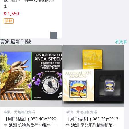
低限量!大谷翔平75張!稀少釋
出
$ 1,550
競標
賣家最新刊登
看更多
華瀧一元起標拍賣場
華瀧一元起標拍賣場
【周日結標】(J082-40)=2020
【周日結標】(J082-39)=2013
年 澳洲 笑鴗鳥發行30週年1 O
年 澳洲 季節系列精鑄銀幣-夏