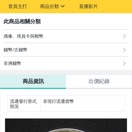
-
首頁主打
商品分類
直播影片
-
sign
圖書/影音/文具
2
古董、藝術與礦石
偶像、球員卡與郵幣
玩具、模型與公仔
錢幣/古錢幣
偶像、球員卡與郵幣
非洲錢幣
手錶與飾品配件
商品資訊
出價紀錄
流通發行形式
非現行流通貨幣
狀況