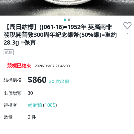
【周日結標】(J061-16)=1952年 英屬南非
7
發現開普敦300周年紀念銀幣(50%銀)=重約
28.3g =保真
競標
競標已結束
2026/06/07 21:46:00
$860
結標價格
20
次出價
30
出價增額
蛋蛋麵
(
1085
)
得標者
0
件
數量