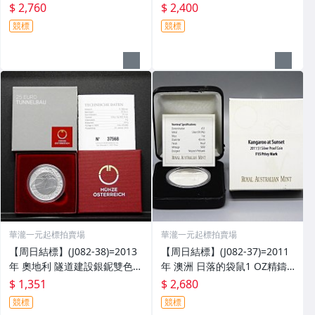
Z精鑄紀念銀幣_蘭花鑄記=套裝
天(澳洲袋鼠)1 OZ方形彩色銀
$ 2,760
$ 2,400
含證 =保真
幣=原盒證 =保真
競標
競標
華瀧一元起標拍賣場
華瀧一元起標拍賣場
【周日結標】(J082-38)=2013
【周日結標】(J082-37)=2011
年 奧地利 隧道建設銀鈮雙色幣
年 澳洲 日落的袋鼠1 OZ精鑄
(獲獎幣)=原盒證/16.5g =保真
銀幣_F15鑄記=原盒證 =保真
$ 1,351
$ 2,680
競標
競標