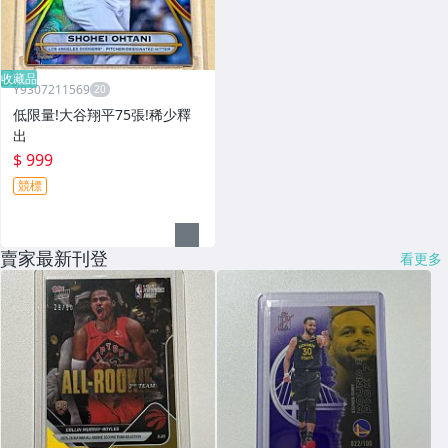
收藏品
Y9307211569
低限量!大谷翔平75張!稀少釋
出
$ 999
競標
賣家最新刊登
看更多