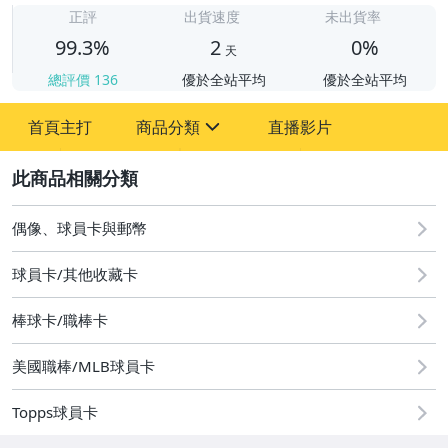
正評
出貨速度
未出貨率
99.3%
2
0%
天
總評價
136
優於全站平均
優於全站平均
首頁主打
商品分類
直播影片
sign
2
玩具、模型與公仔
偶像、球員卡與郵幣
偶像、球員卡與郵幣
球員卡/其他收藏卡
棒球卡/職棒卡
美國職棒/MLB球員卡
Topps球員卡