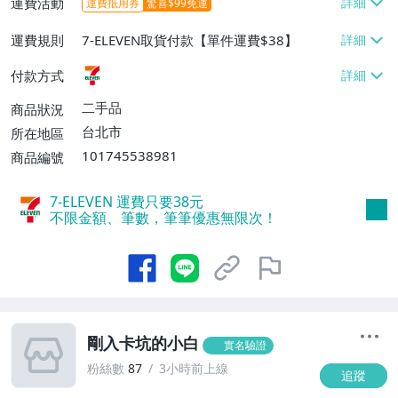
運費活動
運費抵用券
驚喜$99免運
運費規則
7-ELEVEN取貨付款【單件運費$38】
付款方式
二手品
商品狀況
台北市
所在地區
101745538981
商品編號
7-ELEVEN 運費只要
38
元
不限金額、筆數，筆筆優惠無限次！
剛入卡坑的小白
實名驗證
粉絲數
87
3小時前上線
追蹤
2