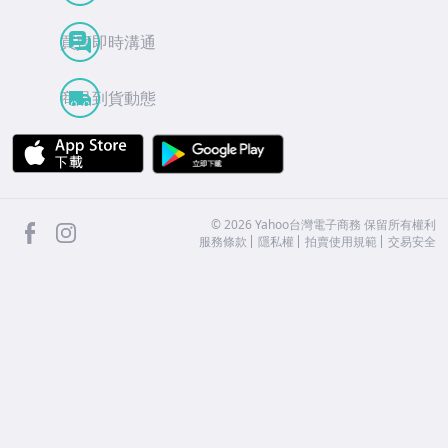
買賣即時溝通
商品到貨動態
APP Store
Google Play
facebook
Instagram
©
2026
Yahoo台灣電子商務 保留所有權利
服務條款
隱私權
拍賣使用規範
交易安全