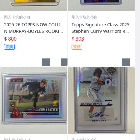
剛入卡坑的小白
剛入卡坑的小白
2025 26 TOPPS NOW COLLI
Topps Signature Class 2025
N MURRAY-BOYLES ROOKIE
Stephen Curry Warriors Rou
Gold Foil Parallel /50 金色限
nd Pick /100 #7
$ 800
$ 303
量
直購
競標
剛入卡坑的小白
剛入卡坑的小白