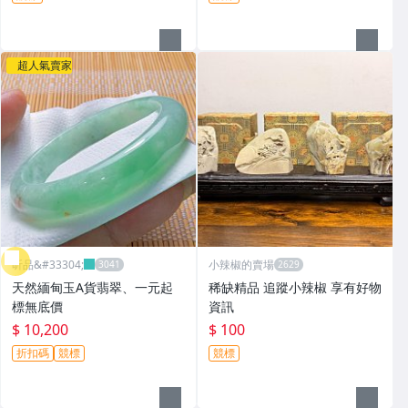
超人氣賣家
昕品&#33304;
小辣椒的賣場
天然緬甸玉A貨翡翠、一元起
稀缺精品 追蹤小辣椒 享有好物
標無底價
資訊
$ 10,200
$ 100
折扣碼
競標
競標