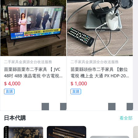
二手家具金廣源全台收送服務
二手家具金廣源全台收送服務
苗栗縣苗栗市二手家具 【 JVC
苗栗縣頭份市二手家具 【數位
48吋 48B 液晶電視 中古電視
電視 機上盒 大通 PX HDP-205
顯示器 Full HD 液晶顯示器 】
高畫質 數位無線電視盒 】 二
$ 4,000
$ 1,000
二手家具回收金廣源
手家具回收金廣源
直購
直購
日本代購
看全部