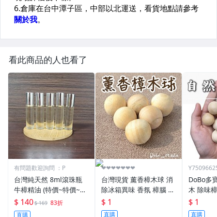
看此商品的人也看了
有問題歡迎詢問 ：P
❤❤❤❤❤❤❤
Y7509662
台灣純天然 8ml滾珠瓶
台灣現貨 薰香樟木球 消
DoBo多
牛樟精油 (特價~特價~特
除冰箱異味 香氛 樟腦 樟
木 除味
價)（非紅檜、黃檜、肖
腦樟木球 枕頭除臭 防銀
居家防臭
$ 140
$ 1
$ 1
83折
$ 169
楠、崖柏、檜木盒、龍
魚 潔具清潔 衣櫥除臭 車
櫃 臥房 
直購
直購
直購