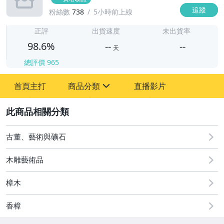
追蹤
粉絲數
738
5小時前上線
-
-
正評
出貨速度
未出貨率
98.6%
--
--
天
總評價
965
-
首頁主打
商品分類
直播影片
-
sign
2
圖書/影音/文具
古董、藝術與礦石
古董、藝術與礦石
木雕藝術品
手機、配件與通訊
樟木
汽機車精品百貨
香樟
居家、家具與園藝