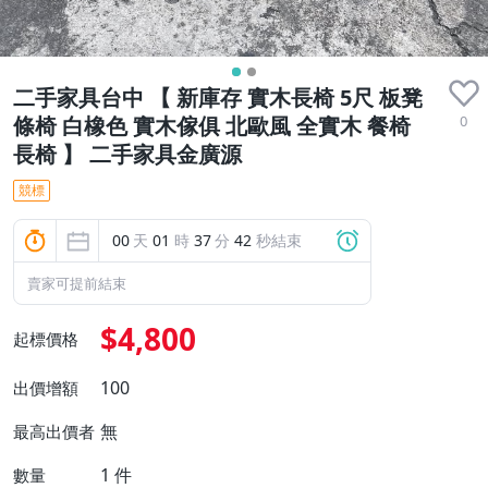
二手家具台中 【 新庫存 實木長椅 5尺 板凳
0
條椅 白橡色 實木傢俱 北歐風 全實木 餐椅
長椅 】 二手家具金廣源
競標
00
天
01
時
37
分
41
秒結束
賣家可提前結束
$4,800
起標價格
100
出價增額
無
最高出價者
1
件
數量