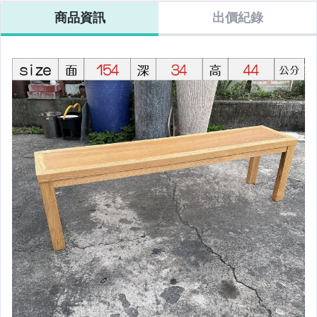
商品資訊
出價紀錄
玩具、模型與公仔
偶像、球員卡與郵幣
美容保養與彩妝
家電與影音視聽
電腦、平板與周邊
運動、戶外與休閒
電玩遊戲與主機