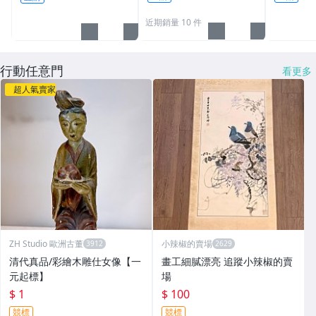
柏）
內除臭 抽屜防潮
樟樹 香
近期銷量 10 件
行動任意門
看更多
超人氣賣家
ZH Studio 歐洲古董
小辣椒的賣場
清代真品/彩繪木雕仕女像【一
畫工細膩漂亮 追蹤小辣椒的賣
元起標】
場
$ 1
$ 100
競標
競標