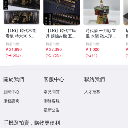
【LIG】時代木造
【LIG】時代古民
時代物 一刀彫 立
看板 特大90.5㎝
具 筵編み機 五点
雛 木製 雛人形 木
金彩 本舗 高田徳
むしろ編み 筬 お
彫彩色 小型 2.2×
目前出價
目前出價
目前出價
左衛門 古美術品
さ 農具 古道具 26
3.5×H5.7cm ひな
¥ 21,890
¥ 27,390
¥ 1,000
¥
2606.676
04.458
祭り 郷土玩具 木
(
$4,603
)
(
$5,759
)
(
$211
)
(
工芸 置物 木彫人
形(B24136)
關於我們
客服中心
聯絡我們
新聞中心
常見問答
人才招募
服務說明
聯絡客服
最新公告
手機逛拍賣，購物更便利