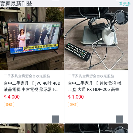
賣家最新刊登
看更多
二手家具金廣源全台收送服務
二手家具金廣源全台收送服務
台中二手家具 【 JVC 48吋 48B
台中二手家具 【 數位電視 機
液晶電視 中古電視 顯示器 Full
上盒 大通 PX HDP-205 高畫質
HD 液晶顯示器 】 二手家具金
數位無線電視盒 】 二手家具金
$ 4,000
$ 1,000
廣源
廣源
競標
競標