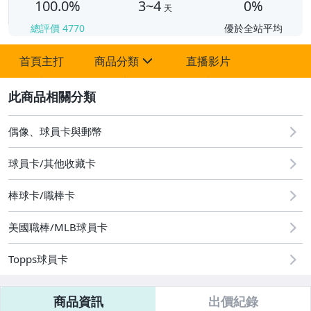
100.0%
3~4
0%
天
總評價
4770
優於全站平均
首頁主打
商品分類
直播影片
sign
2
一元起標專區
Topps Now
偶像、球員卡與郵幣
已售完 不會補貨了
球員卡/其他收藏卡
預購專區
棒球卡/職棒卡
配件 (薄膜、卡夾、磁鐵殼)
美國職棒/MLB球員卡
NBA 現貨卡盒
Topps球員卡
MLB 現貨卡盒
單卡專區
商品資訊
出價紀錄