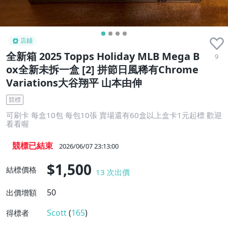
店鋪
全新箱 2025 Topps Holiday MLB Mega B
9
ox全新未拆一盒 [2] 拼節日風稀有Chrome
Variations大谷翔平 山本由伸
競標
可刷卡 每盒10包 每包10張 賣場還有60盒以上盒卡1元起標 歡迎
看看喔
競標已結束
2026/06/07 23:13:00
$1,500
結標價格
13
次出價
50
出價增額
Scott
(
165
)
得標者