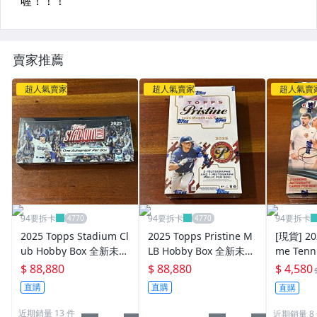
賣家推薦
超人氣賣家
超人氣賣家
超人氣賣
94要拆卡
94要拆卡
94要拆卡
2025 Topps Stadium Cl
2025 Topps Pristine M
[現貨] 20
ub Hobby Box 全新未拆
LB Hobby Box 全新未拆
me Tenn
一盒 拼 佐佐木朗希 大谷
一盒 拼 佐佐木朗希 大谷
未拆一盒 可
$ 88,880
$ 88,880
$ 4,580
翔平 Nick Kurtz RC 簽
翔平 Nick Kurtz RC 簽
dal Djok
直購
直購
直購
名卡
名卡
欽文簽名
近期銷量 13 件
近期銷量 8