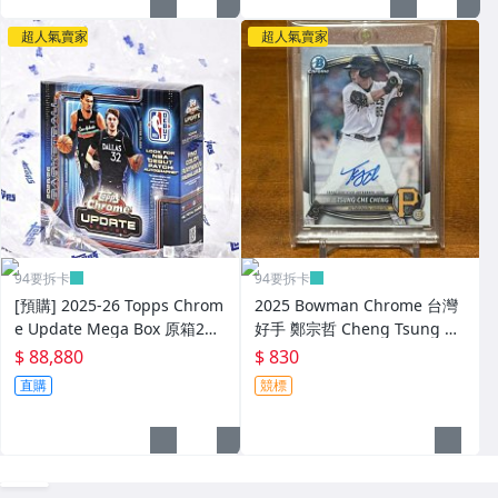
超人氣賣家
超人氣賣家
94要拆卡
94要拆卡
[預購] 2025-26 Topps Chrom
2025 Bowman Chrome 台灣
e Update Mega Box 原箱2盒
好手 鄭宗哲 Cheng Tsung Ch
只有一組 抽 RDPA Alter Ego
e 正RC 新人簽名卡
$ 88,880
$ 830
小小兵SSP
直購
競標