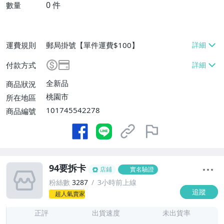
0
件
數量
運費規則
郵局掛號【單件運費$100】
付款方式
全新品
商品狀況
桃園市
所在地區
101745542278
商品編號
94要拆卡
店鋪
實名驗證
粉絲數
3287
3小時前上線
追蹤
超人氣賣家
3
正評
出貨速度
未出貨率