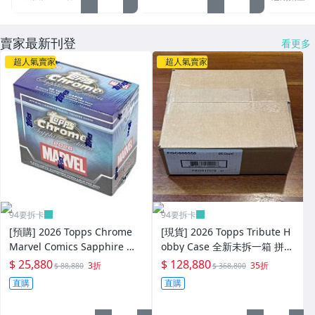
賣家最新刊登
看更多
超人氣賣家
超人氣賣家
94要拆卡
94要拆卡
[預購] 2026 Topps Chrome
[現貨] 2026 Topps Tribute H
Marvel Comics Sapphire 全
obby Case 全新未拆一箱 拼村
新未拆盒卡 拚蜘蛛人 金鋼狼
上宗隆 Misiorowski RC 大谷
$ 25,880
$ 128,880
3折
35折
$ 88,880
$ 368,800
鋼鐵人 Hidden Gems SP
翔平 Patch Auto
直購
直購