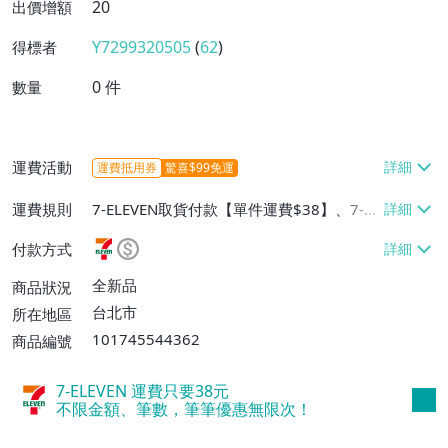
20
出價增額
Y7299320505
(
62
)
得標者
0
件
數量
運費活動
運費抵用券
驚喜$99免運
運費規則
7-ELEVEN取貨付款【單件運費$38】、7-EL
EVEN取貨不付款【單件運費$38】、郵局掛
付款方式
號【單件運費$50】
全新品
商品狀況
台北市
所在地區
101745544362
商品編號
7-ELEVEN 運費只要
38
元
不限金額、筆數，筆筆優惠無限次！