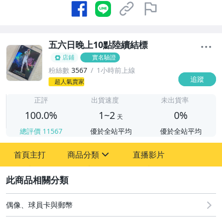
五六日晚上10點陸續結標
店鋪
實名驗證
粉絲數
3567
1小時前上線
追蹤
1
超人氣賣家
正評
出貨速度
未出貨率
100.0%
1~2
0%
天
總評價
11567
優於全站平均
優於全站平均
首頁主打
商品分類
直播影片
sign
2
直購 - NBA PRIZM 新秀 RC
08/07 (五) 結標
偶像、球員卡與郵幣
08/08 (六) 結標