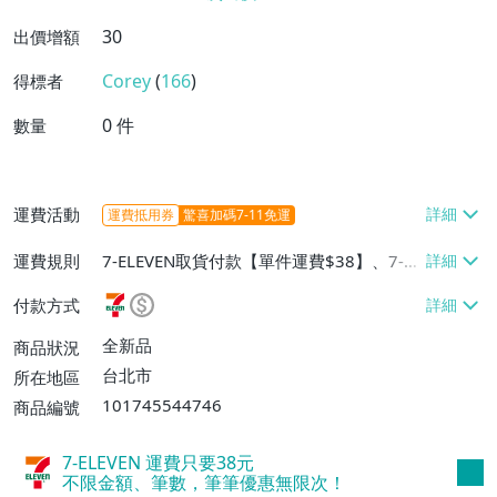
30
出價增額
Corey
(
166
)
得標者
0
件
數量
運費活動
運費抵用券
驚喜加碼7-11免運
運費規則
7-ELEVEN取貨付款【單件運費$38】、7-EL
EVEN取貨不付款【單件運費$38】、郵局掛
付款方式
號【單件運費$50】
全新品
商品狀況
台北市
所在地區
101745544746
商品編號
7-ELEVEN 運費只要
38
元
不限金額、筆數，筆筆優惠無限次！