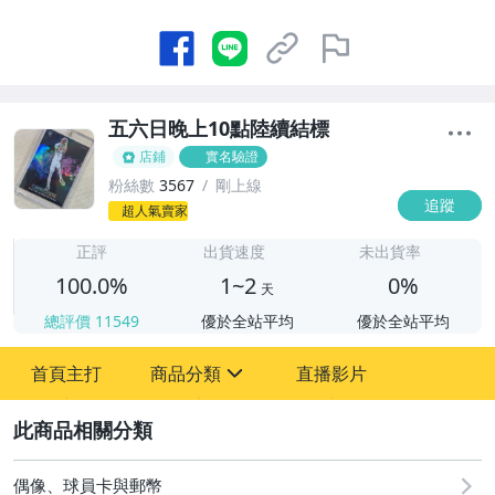
五六日晚上10點陸續結標
店鋪
實名驗證
粉絲數
3567
剛上線
追蹤
1
超人氣賣家
正評
出貨速度
未出貨率
100.0%
1~2
0%
天
總評價
11549
優於全站平均
優於全站平均
首頁主打
商品分類
直播影片
sign
2
直購 - NBA PRIZM 新秀 RC
08/07 (五) 結標
偶像、球員卡與郵幣