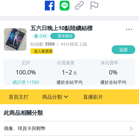
五六日晚上10點陸續結標
店鋪
實名驗證
粉絲數
3569
44分鐘前上線
追蹤
1
超人氣賣家
正評
出貨速度
未出貨率
100.0%
1~2
0%
天
總評價
11580
優於全站平均
優於全站平均
首頁主打
商品分類
直播影片
sign
2
直購 - NBA PRIZM 新秀 RC
08/07 (五) 結標
偶像、球員卡與郵幣
08/08 (六) 結標