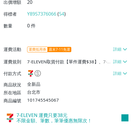
20
出價增額
Y8957376066
(
54
)
得標者
0
件
數量
運費活動
運費抵用券
週末7-11免運
運費規則
7-ELEVEN取貨付款【單件運費$38】、7-EL
EVEN取貨不付款【單件運費$38】、郵局掛
付款方式
號【單件運費$50】
全新品
商品狀況
台北市
所在地區
101745545067
商品編號
7-ELEVEN 運費只要
38
元
不限金額、筆數，筆筆優惠無限次！