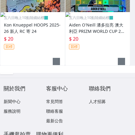
五六日晚上10點陸續結標
五六日晚上10點陸續結標
Kon Knueppel HOOPS 2025-
Aiden O'Neill 潘多拉亮 澳大
26 新人 RC 寄 24
利亞 PRIZM WORLD CUP 202
6 世界杯 新人 RC 寄 25
$ 20
$ 20
競標
競標
關於我們
客服中心
聯絡我們
新聞中心
常見問答
人才招募
服務說明
聯絡客服
最新公告
手機逛拍賣，購物更便利