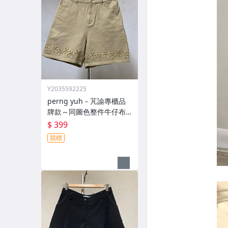
Y2035592225
perng yuh－芃諭專櫃品
牌款～同圖色整件牛仔布
配刺繡設計～時尚５分褲4
$ 399
99元起標
競標