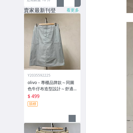
賣家最新刊登
看更多
Y2035592225
olivo－專櫃品牌款～同圖
色牛仔布造型設計～舒適
裙子499元起標
$ 499
競標