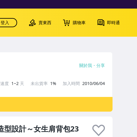
登入
賣東西
購物車
即時通
關於我
分享
貨速度
1~2
天
未出貨率
1%
加入時間
2010/06/04
色造型設計～女生肩背包23