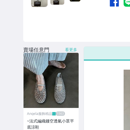
賣場任意門
看更多
Angela服飾精品
~法式編織鏤空透氣小眾平
底涼鞋