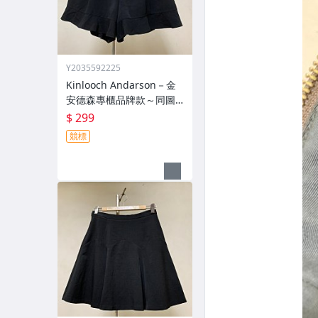
Y2035592225
Kinlooch Andarson－金
安德森專櫃品牌款～同圖
色配格紋設計～年輕款褲
$ 299
裙399元起標
競標