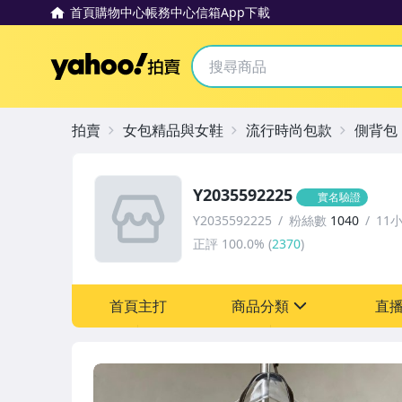
首頁
購物中心
帳務中心
信箱
App下載
Yahoo拍賣
拍賣
女包精品與女鞋
流行時尚包款
側背包
Y2035592225
實名驗證
Y2035592225
粉絲數
1040
11
正評
100.0%
(
2370
)
首頁主打
商品分類
直
sign
男性精品與服飾
女裝與服飾配件