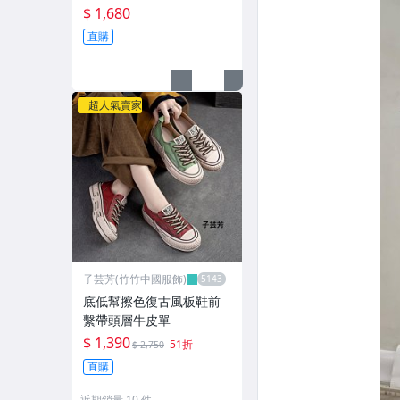
$ 1,680
直購
超人氣賣家
子芸芳(竹竹中國服飾)
底低幫擦色復古風板鞋前
繫帶頭層牛皮單
$ 1,390
51折
$ 2,750
直購
近期銷量 10 件