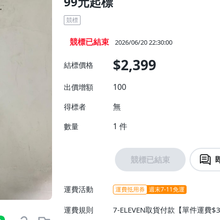
99元起標
競標
競標已結束
2026/06/20 22:30:00
$2,399
結標價格
100
出價增額
無
得標者
1
件
數量
競標已結束
運費活動
運費抵用券
週末7-11免運
運費規則
7-ELEVEN取貨付款【單件運費