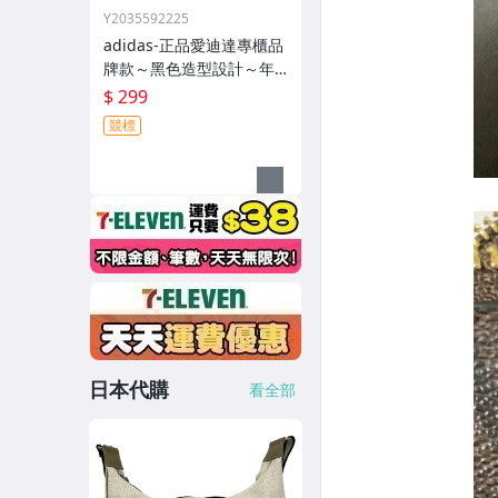
Y2035592225
adidas-正品愛迪達專櫃品
牌款～黑色造型設計～年
輕款裙子299元起標
$ 299
競標
日本代購
看全部