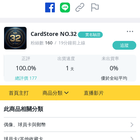
CardStore NO.32
實名驗證
粉絲數
160
19分鐘前上線
追蹤
1
正評
出貨速度
未出貨率
100.0%
1
0%
天
總評價
177
優於全站平均
首頁主打
商品分類
直播影片
sign
2
玩具、模型與公仔
偶像、球員卡與郵幣
偶像、球員卡與郵幣
球員卡/其他收藏卡