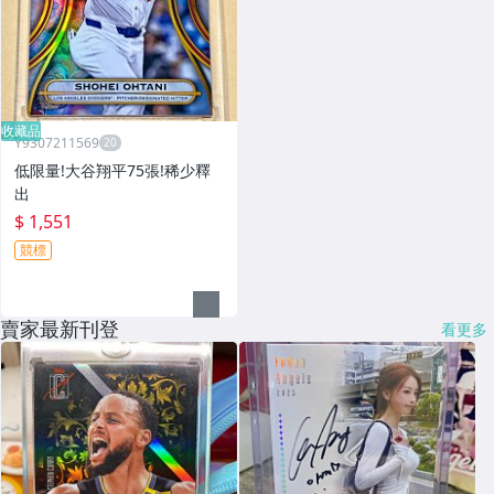
收藏品
Y9307211569
低限量!大谷翔平75張!稀少釋
出
$ 1,551
競標
賣家最新刊登
看更多