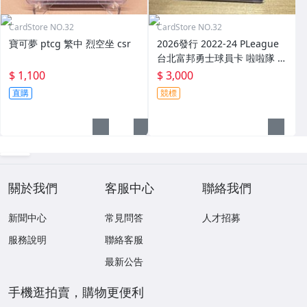
CardStore NO.32
CardStore NO.32
寶可夢 ptcg 繁中 烈空坐 csr
2026發行 2022-24 PLeague
台北富邦勇士球員卡 啦啦隊 女
孩卡 Fubon Angels 南珉貞 球
$ 1,100
$ 3,000
衣 三色暴力patch 限量/20
直購
競標
關於我們
客服中心
聯絡我們
新聞中心
常見問答
人才招募
服務說明
聯絡客服
最新公告
手機逛拍賣，購物更便利