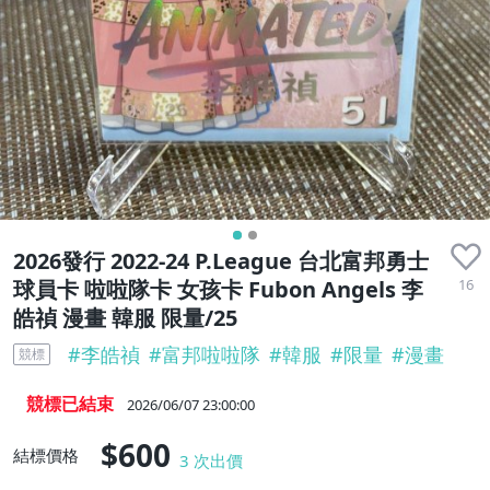
2026發行 2022-24 P.League 台北富邦勇士
16
球員卡 啦啦隊卡 女孩卡 Fubon Angels 李
皓禎 漫畫 韓服 限量/25
#
李皓禎
#
富邦啦啦隊
#
韓服
#
限量
#
漫畫
競標
競標已結束
2026/06/07 23:00:00
$600
結標價格
3
次出價