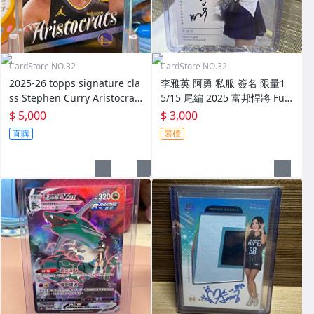
CardStore NO.32
CardStore NO.32
2025-26 topps signature cla
李雅英 阿勇 私服 簽名 限量1
ss Stephen Curry Aristocrat
5/15 尾編 2025 富邦悍將 Fub
s #AR-1 SSP Case hit
on Angels 啦啦隊卡 女孩卡
$ 5,000
$ 3,000
（w)
直購
競標