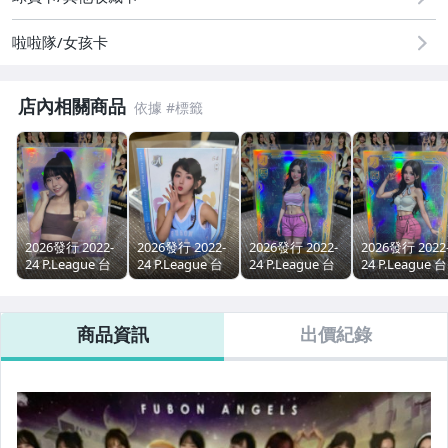
啦啦隊/女孩卡
店內相關商品
2026發行 2022-
2026發行 2022-
2026發行 2022-
2026發行 2022
24 P.League 台
24 P.League 台
24 P.League 台
24 P.League 台
北富邦勇士球員
北富邦勇士球員
北富邦勇士球員
北富邦勇士球
卡 啦啦隊卡 女
卡 啦啦隊卡 女
卡 啦啦隊卡 女
卡 啦啦隊卡 女
孩卡 Fubon
孩卡 Fubon
孩卡 Fubon
孩卡 Fubon
商品資訊
出價紀錄
Angels kesha 私
Angels 東東 隊
Angels 金子仁
Angels 南珉貞
服 限量/25
服 die cut 限量
AI照
AI照
1/25 首編