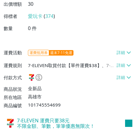
30
出價增額
愛玩卡
(
374
)
得標者
0
件
數量
運費活動
運費抵用券
週末7-11免運
運費規則
7-ELEVEN取貨付款【單件運費$38】、7-EL
EVEN取貨不付款【單件運費$38】
付款方式
全新品
商品狀況
高雄市
所在地區
101745554699
商品編號
7-ELEVEN 運費只要
38
元
不限金額、筆數，筆筆優惠無限次！