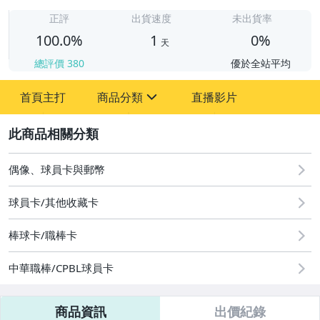
1
正評
出貨速度
未出貨率
100.0%
1
0%
天
總評價
380
優於全站平均
首頁主打
商品分類
直播影片
sign
2
偶像、球員卡與郵幣
運動、戶外與休閒
偶像、球員卡與郵幣
球員卡/其他收藏卡
棒球卡/職棒卡
中華職棒/CPBL球員卡
商品資訊
出價紀錄