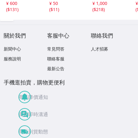
カ プロ野球 カー
3枚セット 読売ジ
h
¥ 600
¥ 50
¥ 1,000
¥
ド M37 スポーツ
ャイアンツ 日本
(
$131
)
(
$11
)
(
$218
)
(
アスリート トレ
テレビ 劇空間プ
ーディングカード
ロ野球
NPB
關於我們
客服中心
聯絡我們
新聞中心
常見問答
人才招募
服務說明
聯絡客服
最新公告
手機逛拍賣，購物更便利
商品降價通知
買賣即時溝通
商品到貨動態