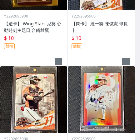
Y2292695900
Y2292695900
【透卡】 Wing Stars 尼莫 心
【閃卡】 統一獅 陳傑憲 球員
動時刻主題日 台鋼雄鷹
卡
$ 10
$ 10
競標
競標
Y2292695900
Y2292695900