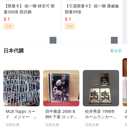
【限量卡】 統一獅 林安可 限
【引退限量卡】 統一獅 潘威倫
量300張 西武獅
限量99張
$ 1
$ 1
競標
競標
日本代購
看全部
MLB Topps カー
田中雅彦 2006 B
松井秀喜 1998年
2
ド メジャー 1
BM 千葉 ロッテ
ホームランカード
00枚 2
マリーンズ トレ
150号 記念カード
m
目前出價
目前出價
目前出價