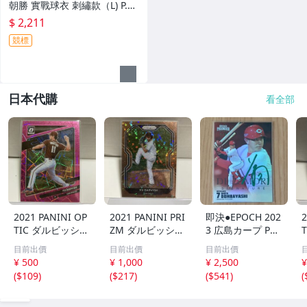
朝勝 實戰球衣 刺繡款（L) P.Le
ague
$ 2,211
競標
日本代購
看全部
2021 PANINI OP
2021 PANINI PRI
即決●EPOCH 202
2
TIC ダルビッシュ
ZM ダルビッシュ
3 広島カープ PRE
有 249枚限定
有 40枚限定
MIER EDITION
目前出價
目前出價
目前出價
シリアルカード
シリアルカード
堂林翔太 /5枚限
¥ 500
¥ 1,000
¥ 2,500
¥
パドレス
パドレス
定 デコモリ緑箔
(
$109
)
(
$217
)
(
$541
)
(
サインカード #D
S-C05 エポック