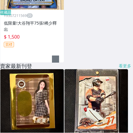
收藏品
Y9307211569
低限量!大谷翔平75張!稀少釋
出
$ 1,500
競標
賣家最新刊登
看更多