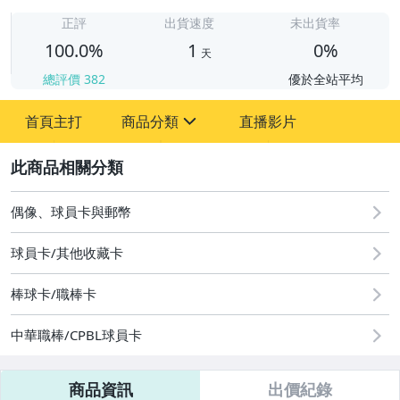
1
正評
出貨速度
未出貨率
100.0%
1
0%
天
總評價
382
優於全站平均
首頁主打
商品分類
直播影片
sign
2
偶像、球員卡與郵幣
運動、戶外與休閒
偶像、球員卡與郵幣
球員卡/其他收藏卡
棒球卡/職棒卡
中華職棒/CPBL球員卡
商品資訊
出價紀錄