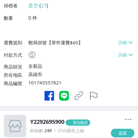
星空
(
27
)
得標者
0
件
數量
運費規則
郵局掛號【單件運費$60】
付款方式
全新品
商品狀況
高雄市
所在地區
101745557821
商品編號
Y2292695900
實名驗證
粉絲數
248
25分鐘前上線
追蹤