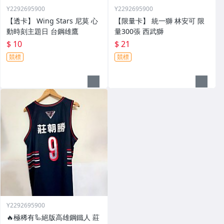
Y2292695900
Y2292695900
【透卡】 Wing Stars 尼莫 心
【限量卡】 統一獅 林安可 限
動時刻主題日 台鋼雄鷹
量300張 西武獅
$ 10
$ 21
競標
競標
Y2292695900
🔥極稀有🦾絕版高雄鋼鐵人 莊