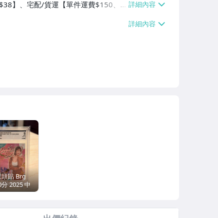
費$38】、宅配/貨運【單件運費$150、
費】、郵局掛號【單件運費$60、滿50件
交/自取/不寄送【免運費】
頭貼 Brg
0分 2025 中
職棒 樂天女孩
 新人 動感
心簽名卡 限量
6 Muse Girls