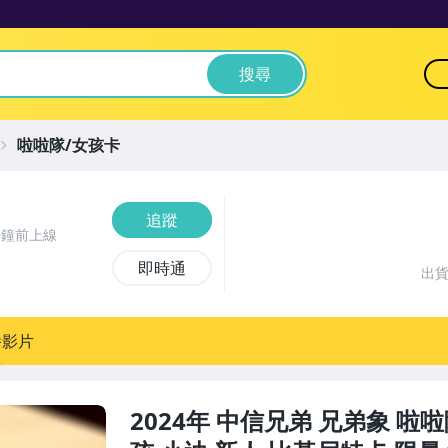
搜尋
啦啦隊/女孩卡
追蹤
分鐘前上線
即時通
出
播影片
2024年 中信兄弟 兄弟象 啦啦隊 P