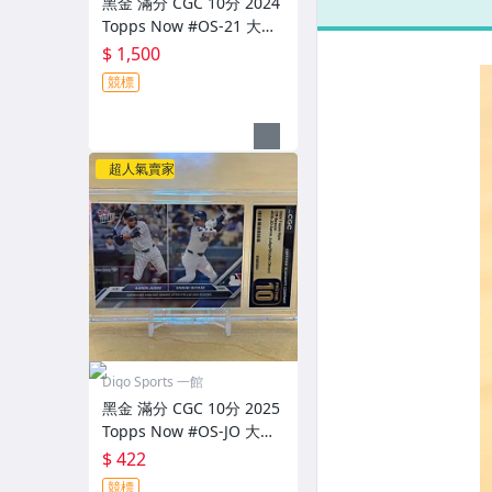
黑金 滿分 CGC 10分 2024
尼衣物簽名卡 限
限量
Topps Now #OS-21 大谷
量1/8
翔平 簽約道奇隊特卡 洛杉
$ 1,500
磯道奇
競標
超人氣賣家
Digo Sports 一館
黑金 滿分 CGC 10分 2025
Topps Now #OS-JO 大谷
翔平 & Aaron Judge 美
$ 422
聯、國聯MVP特卡 洛杉磯
競標