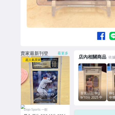
賣家最新刊登
看更多
店內相關商品
超人氣賣家
首號頭貼 Brg
Brg
9/10分 2025 中
中
華職棒 中信兄弟
弟 
兄弟象 啦啦隊
隊 P
Digo Sports 一館
Passion Sisters
Sis
沛婕 儀諪 比基
人