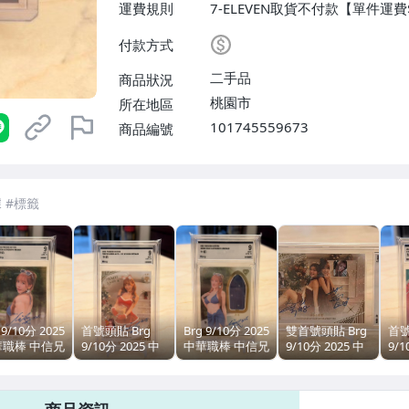
運費規則
7-ELEVEN取貨不付款【單件運
滿50件或消費滿$100000免運
付款方式
或消費滿$50000免運費】、面
二手品
商品狀況
桃園市
所在地區
101745559673
商品編號
7-ELEVEN 運費只要
38
元
不限金額、筆數，筆筆優惠無限次！
 9/10分 2025
首號頭貼 Brg
Brg 9/10分 2025
雙首號頭貼 Brg
首號
華職棒 中信兄
9/10分 2025 中
中華職棒 中信兄
9/10分 2025 中
9/1
兄弟象 啦啦
華職棒 中信兄弟
弟 兄弟象 啦啦
華職棒 中信兄弟
華
assion
兄弟象 啦啦隊
隊 Passion
兄弟象 啦啦隊
彭彭
ters 牛奶 新
Passion Sisters
Sisters 牛奶 新
Passion Sisters
甜
 比基尼簽名卡
牛奶 新人 冬季
人 比基尼衣物簽
莎莎 夏蕾 冬季
1/1