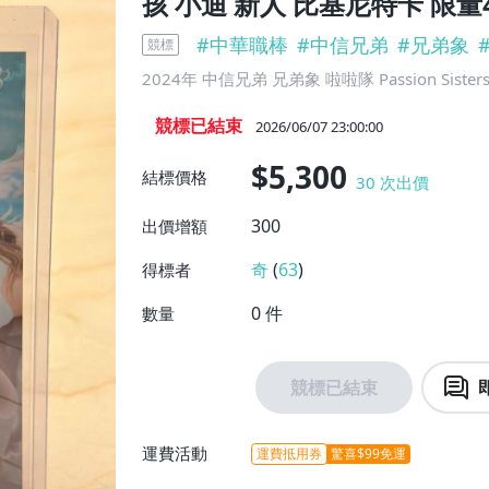
孩 小迪 新人 比基尼特卡 限量4
#
中華職棒
#
中信兄弟
#
兄弟象
競標
2024年 中信兄弟 兄弟象 啦啦隊 Passion Sist
競標已結束
2026/06/07 23:00:00
$5,300
結標價格
30
次出價
300
出價增額
奇
(
63
)
得標者
0
件
數量
競標已結束
運費活動
運費抵用券
驚喜$99免運