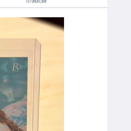
出價紀錄
獅女孩 雙棲啦
隊