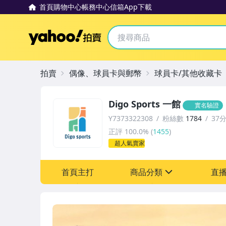
首頁
購物中心
帳務中心
信箱
App下載
Yahoo拍賣
拍賣
偶像、球員卡與郵幣
球員卡/其他收藏卡
Digo Sports 一館
實名驗證
Y7373322308
粉絲數
1784
37
正評
100.0%
(
1455
)
超人氣賣家
首頁主打
商品分類
直
sign
成人專區
偶像、球員卡與郵幣