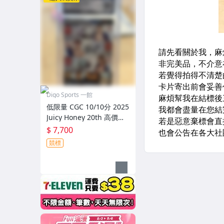
Digo Sports 一館
低限量 CGC 10/10分 2025
Juicy Honey 20th 高價版2
0週年 天使萌 小島南 Miru
$ 7,700
三人簽名卡 限量07/10
競標