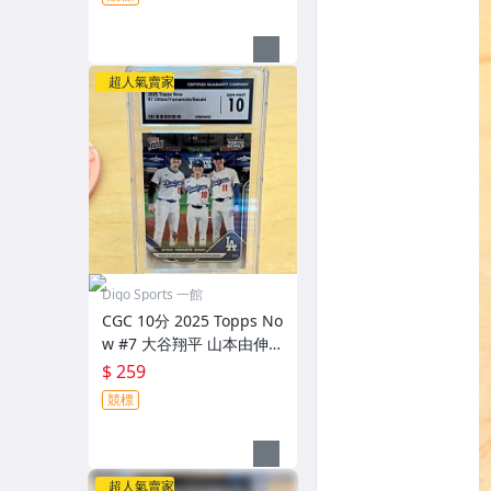
道奇 紐約洋基
超人氣賣家
Digo Sports 一館
CGC 10分 2025 Topps No
w #7 大谷翔平 山本由伸
佐佐木朗希 三人同匡 東京
$ 259
巨蛋開幕戰特卡 洛杉磯道
競標
奇
超人氣賣家