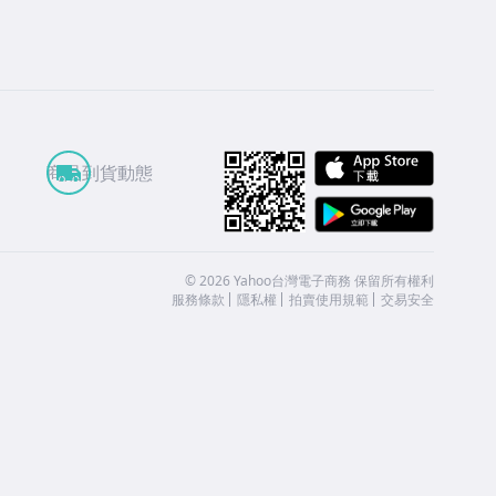
APP St
商品到貨動態
Google
©
2026
Yahoo台灣電子商務 保留所有權利
服務條款
隱私權
拍賣使用規範
交易安全