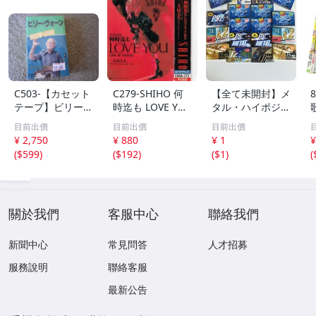
C503-【カセット
C279-SHIHO 何
【全て未開封】メ
テープ】ビリー・
時迄も LOVE YO
タル・ハイポジ中
ヴォーン ベス
U ※歌詞アリ
心 カセットテー
目前出價
目前出價
目前出價
ト BEST ONE
プ大量まとめ 約
¥ 2,750
¥ 880
¥ 1
¥
全２０曲
1.7kg AXIA TDK
(
$599
)
(
$192
)
(
$1
)
(
SONY maxell 生
産終了モデル含む
現状品 1円スター
ト
關於我們
客服中心
聯絡我們
新聞中心
常見問答
人才招募
服務說明
聯絡客服
最新公告