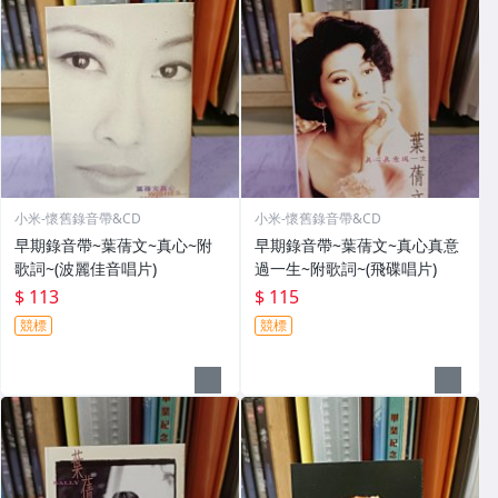
小米-懷舊錄音帶&CD
小米-懷舊錄音帶&CD
早期錄音帶~葉蒨文~真心~附
早期錄音帶~葉蒨文~真心真意
歌詞~(波麗佳音唱片)
過一生~附歌詞~(飛碟唱片)
$ 113
$ 115
競標
競標