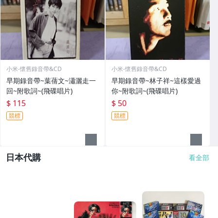
小米-懷舊錄音帶&CD
小米-懷舊錄音帶&CD
早期錄音帶~葉蒨文~瀟灑走一
早期錄音帶~林子祥~這樣愛過
回~附歌詞~(飛碟唱片)
你~附歌詞~(飛碟唱片)
$ 115
$ 50
競標
競標
日本代購
看全部