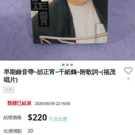
早期錄音帶~邰正宵~千紙鶴~附歌詞~(福茂
6
唱片)
競標
競標已結束
2026/06/09 22:16:00
$220
結標價格
5
次出價
20
出價增額