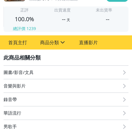
-
-
正評
出貨速度
未出貨率
100.0%
--
--
天
總評價
1239
-
首頁主打
商品分類
直播影片
-
sign
圖書/影音/文具
2
圖書/影音/文具
音樂與影片
錄音帶
華語流行
男歌手