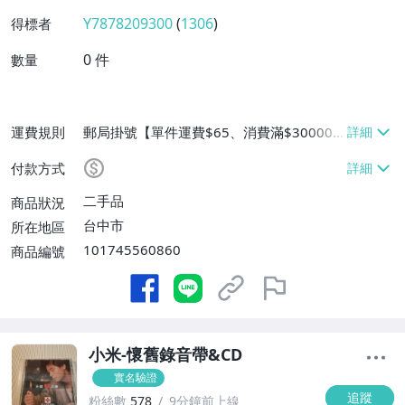
Y7878209300
(
1306
)
得標者
0
件
數量
運費規則
郵局掛號【單件運費$65、消費滿$30000
免運費】
付款方式
二手品
商品狀況
台中市
所在地區
101745560860
商品編號
小米-懷舊錄音帶&CD
實名驗證
追蹤
粉絲數
578
9分鐘前上線