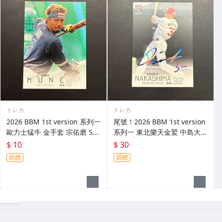
トレカ
トレカ
2026 BBM 1st version 系列一
尾號！2026 BBM 1st version
歐力士猛牛 金手套 宗佑磨 SSP
系列一 東北樂天金鷲 中島大輔
變異版 非 Epoch
印刷簽名卡 藍簽 限量75張 75/
$ 10
$ 30
75 1/1 非 Epoch
競標
競標