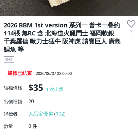
2026 BBM 1st version 系列一 普卡一疊約
3
114張 無RC 含 北海道火腿鬥士 福岡軟銀
千葉羅德 歐力士猛牛 阪神虎 讀賣巨人 廣島
鯉魚 等
競標
競標已結束
2026/06/07 22:00:00
$35
結標價格
4
次出價
20
出價增額
人品定優劣
(
102
)
得標者
0
件
數量