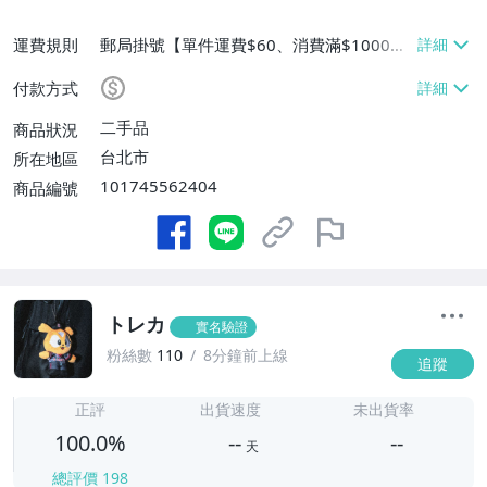
運費規則
郵局掛號【單件運費$60、消費滿$1000免
運費】
付款方式
二手品
商品狀況
台北市
所在地區
101745562404
商品編號
トレカ
實名驗證
粉絲數
110
8分鐘前上線
追蹤
-
-
正評
出貨速度
未出貨率
100.0%
--
--
天
總評價
198