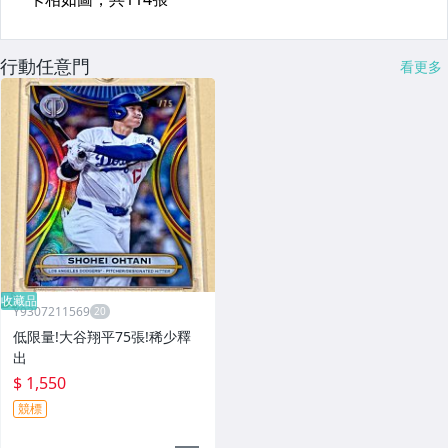
行動任意門
看更多
收藏品
Y9307211569
低限量!大谷翔平75張!稀少釋
出
$ 1,550
競標