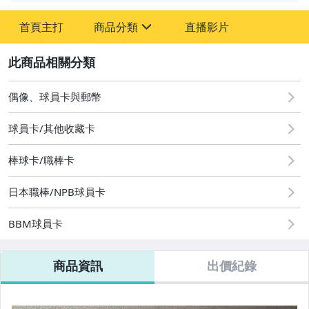
-
首頁主打
商品分類
直播影片
-
sign
偶像、球員卡與郵幣
2
偶像、球員卡與郵幣
球員卡/其他收藏卡
棒球卡/職棒卡
日本職棒/NPB球員卡
BBM球員卡
商品資訊
出價紀錄