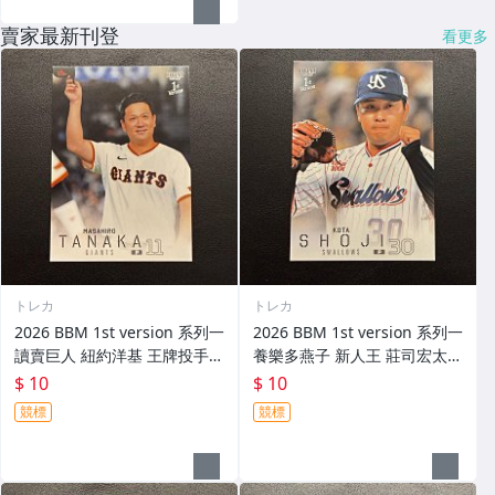
賣家最新刊登
看更多
トレカ
トレカ
2026 BBM 1st version 系列一
2026 BBM 1st version 系列一
讀賣巨人 紐約洋基 王牌投手
養樂多燕子 新人王 莊司宏太
田中將大 SSP 變異版 非 Epoc
荘司宏太 SSP 變異版 非 Epoc
$ 10
$ 10
h
h
競標
競標