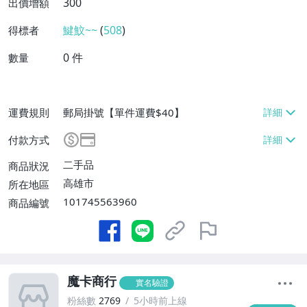
300
出價增額
鰎魰~~
(
508
)
得標者
0
件
數量
運費規則
郵局掛號【單件運費$40】
付款方式
二手品
商品狀況
高雄市
所在地區
101745563960
商品編號
魔卡商行
實名驗證
粉絲數
2769
5小時前上線