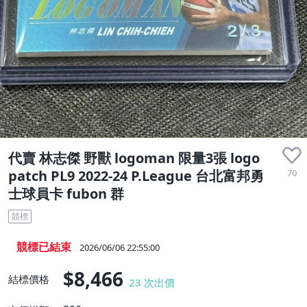
收藏品
代賣 林志傑 野獸 logoman 限量3張 logo
70
patch PL9 2022-24 P.League 台北富邦勇
士球員卡 fubon 群
競標
競標已結束
2026/06/06 22:55:00
$8,466
結標價格
23
次出價