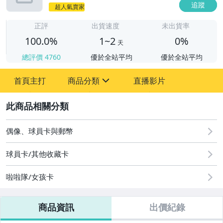
追蹤
超人氣賣家
1
正評
出貨速度
未出貨率
100.0%
1~2
0%
天
總評價
4760
優於全站平均
優於全站平均
首頁主打
商品分類
直播影片
sign
2
圖書/影音/文具
成人專區
偶像、球員卡與郵幣
玩具、模型與公仔
球員卡/其他收藏卡
偶像、球員卡與郵幣
啦啦隊/女孩卡
運動、戶外與休閒
商品資訊
出價紀錄