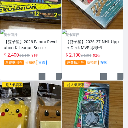
魔卡商行
魔卡商行
【雙子星】2026 Panini Revol
【雙子星】2026-27 NHL Upp
ution K League Soccer
er Deck MVP 冰球卡
$ 2,400
$ 2,100
91折
92折
$ 2,640
$ 2,300
運費抵用券
折扣碼
直購
運費抵用券
折扣碼
直購
超人氣賣家
超人氣賣家