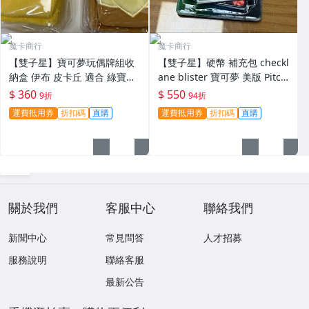
魔卡商行
魔卡商行
【雙子星】寶可夢玩偶牌組收
【雙子星】硬幣 補充包 checkl
納盒 伊布 皮卡丘 適合 綠寶石
ane blister 寶可夢 美版 Pitch
風暴 30周年 PTCG 卡牌
Black 英文版 深淵之瞳
$ 360
$ 550
9折
94折
運費抵用券
折扣碼
直購
運費抵用券
折扣碼
直購
關於我們
客服中心
聯絡我們
新聞中心
常見問答
人才招募
服務說明
聯絡客服
最新公告