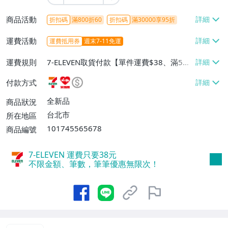
商品活動
折扣碼
滿800折60
折扣碼
滿30000享95折
運費活動
運費抵用券
週末7-11免運
運費規則
7-ELEVEN取貨付款【單件運費$38、滿5件
或消費滿$1298免運費】、7-ELEVEN取貨
付款方式
不付款【免運費】、萊爾富取貨付款【單件
運費$60、滿5件或消費滿$1298免運
全新品
商品狀況
費】、宅配/貨運【單件運費$120、滿5件
台北市
所在地區
或消費滿$1598免運費】
101745565678
商品編號
7-ELEVEN 運費只要
38
元
不限金額、筆數，筆筆優惠無限次！