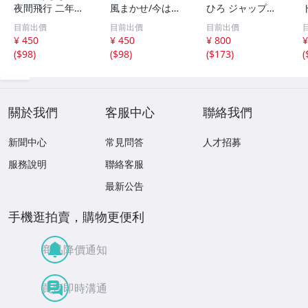
夜間飛行 二年前
風まかせ/今はひ
ひろ ジャップ
の秋
とりで EPレコー
ス・ギャップス/
目前出價
目前出價
目前出價
ド シングル 06SH
プリーズ EPレコ
¥ 450
¥ 450
¥ 800
¥
771/1980 スプラ
ード シングル
(
$98
)
(
$98
)
(
$173
)
(
イトのCMソング
『ハートの詩が聴
昭和レトロ 名曲
こえるか』1981
年テクニクスCM
使用された楽曲
關於我們
客服中心
聯絡我們
新聞中心
常見問答
人才招募
服務說明
聯絡客服
最新公告
手機逛拍賣，購物更便利
商品降價通知
買賣即時溝通