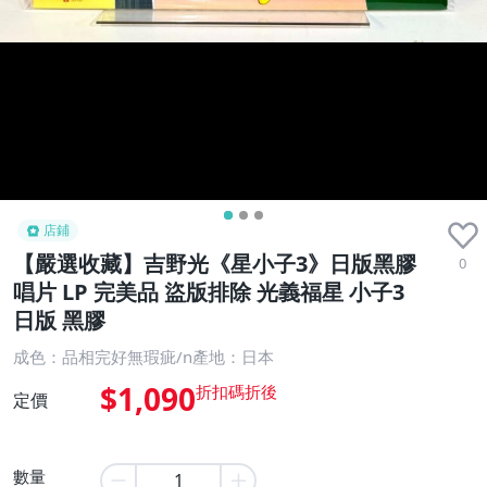
店鋪
【嚴選收藏】吉野光《星小子3》日版黑膠
0
唱片 LP 完美品 盜版排除 光義福星 小子3
日版 黑膠
成色：品相完好無瑕疵/n產地：日本
$1,090
定價
數量