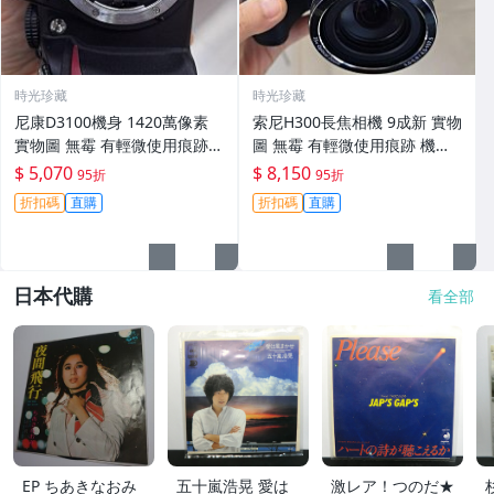
時光珍藏
時光珍藏
尼康D3100機身 1420萬像素
索尼H300長焦相機 9成新 實物
實物圖 無霉 有輕微使用痕跡
圖 無霉 有輕微使用痕跡 機身
機身原裝 無拆修無翻新 臨-34
鏡頭原裝 無拆修無翻新-3430
$ 5,070
$ 8,150
95折
95折
3
折扣碼
直購
折扣碼
直購
日本代購
看全部
EP ちあきなおみ
五十嵐浩晃 愛は
激レア！つのだ★