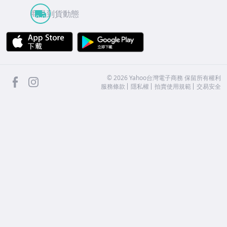
商品到貨動態
APP Store
Google Play
facebook
Instagram
©
2026
Yahoo台灣電子商務 保留所有權利
服務條款
隱私權
拍賣使用規範
交易安全