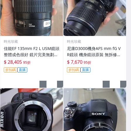
時光珍藏
時光珍藏
佳能EF 135mm F2 L USM鏡頭
尼康D3000機身AFS mm fG V
整體成色很好 鏡片完美無劃痕
R鏡頭 機身鏡頭原裝 無拆修無
功能一切正常 無拆修無-3430
翻新 有輕微使用痕跡 鏡頭-34
$ 28,405
$ 7,670
95折
95折
30
折扣碼
直購
折扣碼
直購