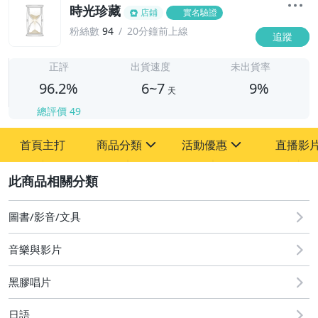
時光珍藏
店鋪
實名驗證
粉絲數
94
20分鐘前上線
追蹤
6
正評
出貨速度
未出貨率
96.2%
6~7
9%
天
總評價
49
首頁主打
商品分類
活動優惠
直播影
sign
sign
2
其它
[全店] 粉絲專享
[全店] 週年慶
圖書/影音/文具
音樂與影片
黑膠唱片
日語