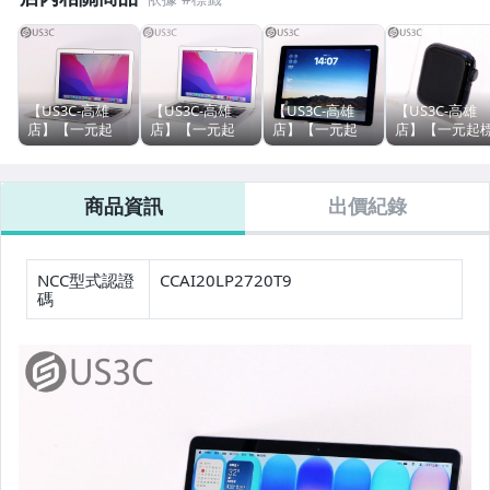
液晶顯示器
筆記型電腦 (MacBook Pro 13 &14吋)
筆記型電腦 (MacBook Air)
【US3C-高雄
【US3C-高雄
【US3C-高雄
【US3C-高雄
店】【一元起
店】【一元起
店】【一元起
店】【一元起
筆記型電腦 (ASUS)
標】公司貨
標】公司貨
標】台灣公司貨
故障機】台灣
2017年 Apple
2017年 Apple
Apple iPad Pro
司貨 Apple
筆記型電腦 (Acer)
MacBook 13吋
MacBook Air 13
12.9吋 第二代
Watch SE 第2
商品資訊
出價紀錄
i5 1.8G 8G 256G
吋 i5 1.8G 8G
256G Wi-Fi版 太
40mm GPS 鋁
SSD 銀色
128G SSD 銀色
空灰色 A10X
屬 午夜色 觸控
筆記型電腦 (HP)
蘋果電腦
Fusion晶片
螢幕 智慧穿戴
筆記型電腦 (Lenovo)
NCC型式認證
CCAI20LP2720T9
碼
筆記型電腦 (Dell)
筆記型電腦 (Microsoft Surface系列)
運動&智慧手錶 (Apple Watch)
運動&智慧手錶 (其他品牌)