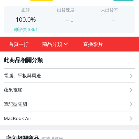
-
正評
出貨速度
未出貨率
100.0%
--
--
天
總評價
3361
-
-
首頁主打
商品分類
直播影片
sign
2
電腦、平板與周邊
蘋果電腦
★★★ 一元起標優惠專區 ★★★
筆記型電腦
品牌周邊專區 (Apple)
MacBook Air
桌上型電腦 (配件 & 零組件 & 軟體)
店內相關商品