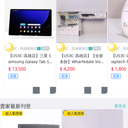
US3C - 高雄復興店
US3C - 高雄復興店
US3C - 
【US3C-高雄店】三星 S
【US3C-高雄店】【全新
【US3C
amsung Galaxy Tab S9
未拆】Wharfedale Vist
ogitech 
+ 12G 256G Wi-Fi版 黑
a 200S 藍芽無線聲霸+超
ht MR0
$ 13,500
$ 4,200
$ 1,800
耀灰 12.4 吋 120Hz螢幕
低音 同軸、光纖、AUX
戲滑鼠 先
直購
直購
直購
更新率 杜比音效
3.5輸入 120W強力輸出
htspee
3D環繞音效
賣家最新刊登
看更多
超人氣賣家
超人氣賣家