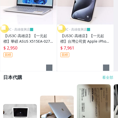
US3C - 高雄復興店
US3C - 高雄復興店
【US3C-高雄店】【一元起
【US3C-高雄店】【一元起
標】華碩 ASUS X515EA-0271
標】台灣公司貨 Apple iPhon
G1135G7 15吋 FHD i5-1135G
e 15 Pro 128GB 白色鈦金屬
$ 2,950
$ 7,961
7 16G 512G SSD 筆記型電腦
6.1吋 A17Pro晶片 4800萬像
競標
競標
素主鏡頭
日本代購
看全部