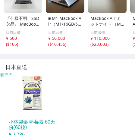
『仕様不明、SSD
■ M1 MacBook A
MacBook Air ミ
M
欠品』 MacBook
ir（M1/16GB/51
ッドナイト ［M
A
Air 2015 13イ
2GB）AC付属！■
W123J/A］ SSD2
目前出價
目前出價
目前出價
ンチ
56GB メモリ16G
¥ 500
¥ 50,000
¥ 110,000
¥
B 10コアCPU 8コ
(
$105
)
(
$10,456
)
(
$23,003
)
(
アGPU M4 13.6-i
nch 2025年モデ
ル
日本直送
看更多
小林製藥 藍莓素 60天
份(60粒)
¥ 2,786