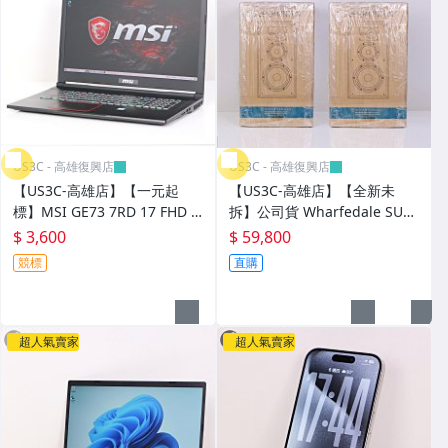
US3C - 高雄復興店
US3C - 高雄復興店
【US3C-高雄店】【一元起
【US3C-高雄店】【全新未
標】MSI GE73 7RD 17 FHD i7
拆】公司貨 Wharfedale SUPE
-7700HQ 8G 256G SSD+1T H
R LINTON Heritage 特仕版書
$ 3,600
$ 59,800
DD GTX 1050 Ti 4G
架喇叭 胡桃木 被動喇叭 三路
競標
直購
分音 原廠保固內
超人氣賣家
超人氣賣家