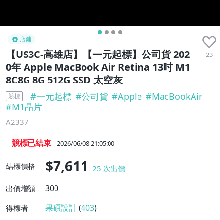
店鋪
【US3C-高雄店】【一元起標】公司貨 202
23
0年 Apple MacBook Air Retina 13吋 M1
8C8G 8G 512G SSD 太空灰
#
一元起標
#
公司貨
#
Apple
#
MacBookAir
競標
#
M1晶片
A2337
競標已結束
2026/06/08 21:05:00
$7,611
結標價格
25
次出價
300
出價增額
果碩設計
(
403
)
得標者