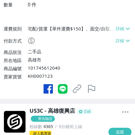
0
件
數量
運費規則
宅配/貨運【單件運費$150】、面交/自取/
不寄送【免運費】
付款方式
二手品
商品狀況
高雄市
所在地區
101745612040
商品編號
KH0007123
賣家貨號
US3C - 高雄復興店
店鋪
實名驗證
粉絲數
4365
9分鐘前上線
追蹤
-
超人氣賣家