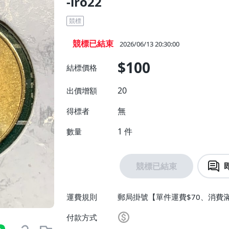
-lro22
競標
競標已結束
2026/06/13 20:30:00
$100
結標價格
20
出價增額
無
得標者
1
件
數量
競標已結束
運費規則
郵局掛號【單件運費$70、消費滿
【單件運費$200】
付款方式