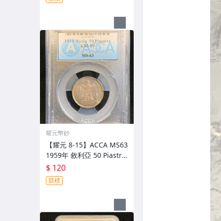
耀元幣鈔
【耀元 8-15】ACCA MS63
1959年 敘利亞 50 Piastre
s --lrx36
$ 120
競標