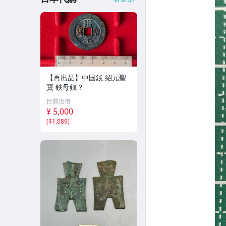
【再出品】中国銭 紹元聖
寶 鉄母銭？
目前出價
¥ 5,000
(
$1,089
)