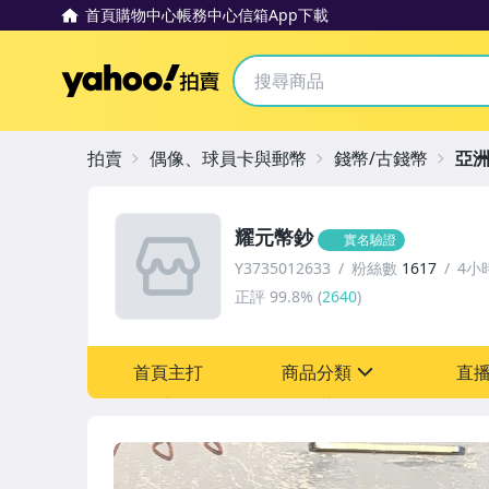
首頁
購物中心
帳務中心
信箱
App下載
Yahoo拍賣
拍賣
偶像、球員卡與郵幣
錢幣/古錢幣
亞
耀元幣鈔
實名驗證
Y3735012633
粉絲數
1617
4小
正評
99.8%
(
2640
)
首頁主打
商品分類
直
sign
偶像、球員卡與郵幣