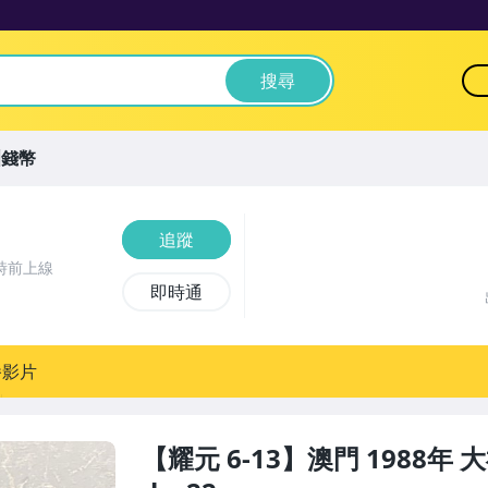
搜尋
洲錢幣
追蹤
時前上線
即時通
播影片
【耀元 6-13】澳門 1988年 大福