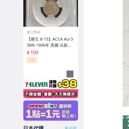
耀元幣鈔
【耀元 8-15】ACCA AU-5
5BN 1906年 英國 法新
（Farthing)--lrx34
$ 100
競標
日本代購
看全部