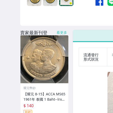
賣家最新刊登
看更多
流通發行
形式狀況
耀元幣鈔
【耀元 8-15】ACCA MS65
1961年 泰國 1 Baht--lrx3
7
$ 140
競標