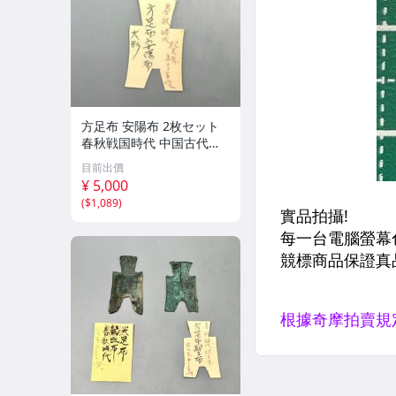
方足布 安陽布 2枚セット
春秋戦国時代 中国古代銭
貨 布貨 布幣 銅銭 古銭 コ
目前出價
レクション 貨幣
¥ 5,000
(
$1,089
)