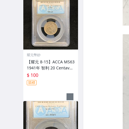
耀元幣鈔
【耀元 8-15】ACCA MS63
1941年 智利 20 Centavos
--lrx35
$ 100
競標