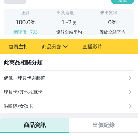
1
正評
出貨速度
未出貨率
100.0%
1~2
0%
天
總評價
1793
優於全站平均
優於全站平均
首頁主打
商品分類
直播影片
sign
2
偶像、球員卡與郵幣
偶像、球員卡與郵幣
球員卡/其他收藏卡
啦啦隊/女孩卡
商品資訊
出價紀錄