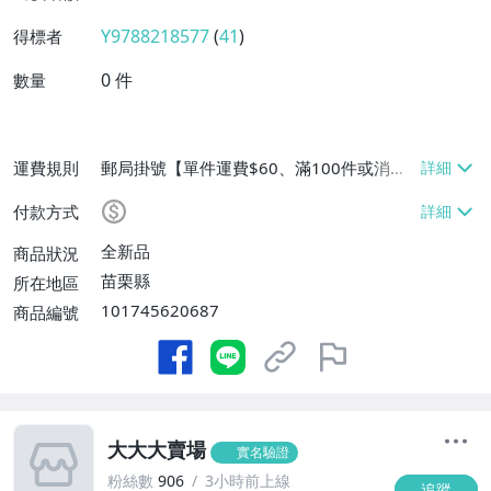
Y9788218577
(
41
)
得標者
0
件
數量
運費規則
郵局掛號【單件運費$60、滿100件或消費
滿$60000免運費】
付款方式
全新品
商品狀況
苗栗縣
所在地區
101745620687
商品編號
大大大賣場
實名驗證
粉絲數
906
3小時前上線
追蹤