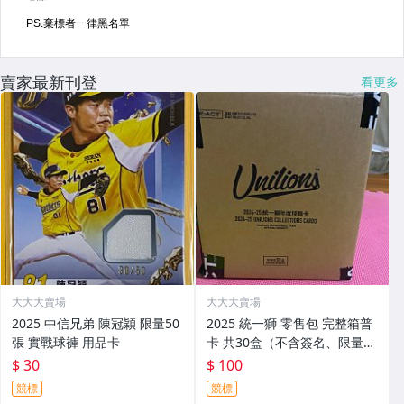
賣家最新刊登
看更多
大大大賣場
大大大賣場
2025 中信兄弟 陳冠穎 限量50
2025 統一獅 零售包 完整箱普
張 實戰球褲 用品卡
卡 共30盒（不含簽名、限量
卡、馬賽克、亮面平行卡）
$ 30
$ 100
競標
競標