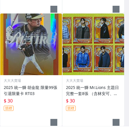
大大大賣場
大大大賣場
2025 統一獅 胡金龍 限量99張
2025 統一獅 Mr.Lions 主題日
引退限量卡 RT03
完整一套8張 （含林安可、蘇
智傑、陳傑憲）
$ 30
$ 30
競標
競標