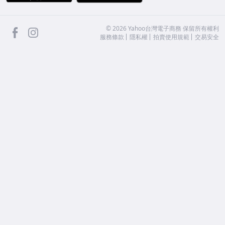
facebook
Instagram
©
2026
Yahoo台灣電子商務 保留所有權利
服務條款
隱私權
拍賣使用規範
交易安全