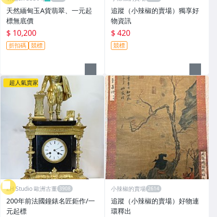
天然緬甸玉A貨翡翠、一元起
追蹤（小辣椒的賣場）獨享好
標無底價
物資訊
$ 10,200
$ 420
折扣碼
競標
競標
超人氣賣家
ZH Studio 歐洲古董
小辣椒的賣場
200年前法國鐘錶名匠鉅作/一
追蹤（小辣椒的賣場）好物連
元起標
環釋出