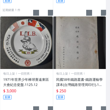
直購
直購
近期銷量 1 件
每日上架！一切照舊！
每日上架！一切照舊！
1971年世界少年棒球賽遠東區
民國58年鐵路叢書-鐵路運輸學
大會紀念瓷盤.1125.12
課本(台灣鐵路管理局印行).110
6.26
$ 3,000
$ 250
直購
直購