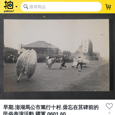
早期.澎湖馬公市篤行十村.毋忘在莒碑前的
4
民俗表演活動.國軍.0601.60