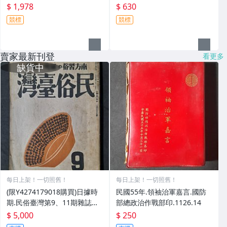
$ 1,978
$ 630
競標
競標
賣家最新刊登
看更多
每日上架！一切照舊！
每日上架！一切照舊！
(限Y4274179018購買)日據時
民國55年.領袖治軍嘉言.國防
期.民俗臺灣第9、11期雜誌兩
部總政治作戰部印.1126.14
本
$ 5,000
$ 250