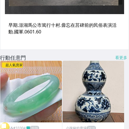
行動任意門
看更多
超人氣賣家
昕品&#33304;
小辣椒的賣場