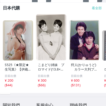
日本代購
看全部
S525《★限定★
こまどり姉妹 プ
狩人(かりゅうど)
生写真》【伊織も
ロマイド(13.8×8.
カラー大判プロ
え】ビッグコミッ
5cm) 1枚●bn.4
マイド(18×13cm)
目前出價
目前出價
目前出價
クスピリッツ 202
6
1枚●bn.48
¥ 200
¥ 300
¥ 600
¥
6年8月3日号 ★セ
(
$44
)
(
$66
)
(
$131
)
(
ブンネット限定特
典★ ☆送料一律
☆
關於我們
客服中心
聯絡我們