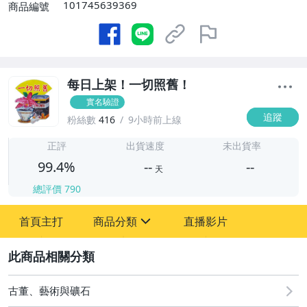
101745639369
商品編號
每日上架！一切照舊！
實名驗證
追蹤
粉絲數
416
9小時前上線
-
-
正評
出貨速度
未出貨率
99.4%
--
--
天
總評價
790
-
首頁主打
商品分類
直播影片
-
sign
古董、藝術與礦石
2
偶像、球員卡與郵幣
古董、藝術與礦石