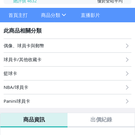
總評價
4632
優於全站平均
首頁主打
商品分類
直播影片
sign
2
NBA美國職籃球員卡
MLB美國職棒球員卡
偶像、球員卡與郵幣
NPB日本職棒卡
球員卡/其他收藏卡
CPBL中華職棒.P+職籃
籃球卡
NFL美式足球卡.FIFA
NBA/球員卡
遊戲戰鬥卡
Panini球員卡
下標即結區.補單區
Q&A詢問區
商品資訊
出價紀錄