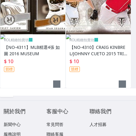
ROL精緻拍賣坊
ROL精緻拍賣坊
【NO-4311】MLB精選4張 如
【NO-4310】CRAIG KINBRE
圖 2016 MUSEUM
L/JOHNNY CUETO 2015 TRIB
UTE
$ 10
$ 10
競標
競標
關於我們
客服中心
聯絡我們
新聞中心
常見問答
人才招募
服務說明
聯絡客服