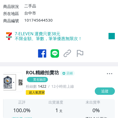
二手品
商品狀況
台中市
所在地區
101745644530
商品編號
7-ELEVEN 運費只要
38
元
不限金額、筆數，筆筆優惠無限次！
ROL精緻拍賣坊
店鋪
實名驗證
粉絲數
1422
12小時前上線
追蹤
1
超人氣賣家
正評
出貨速度
未出貨率
100.0%
1
0%
天