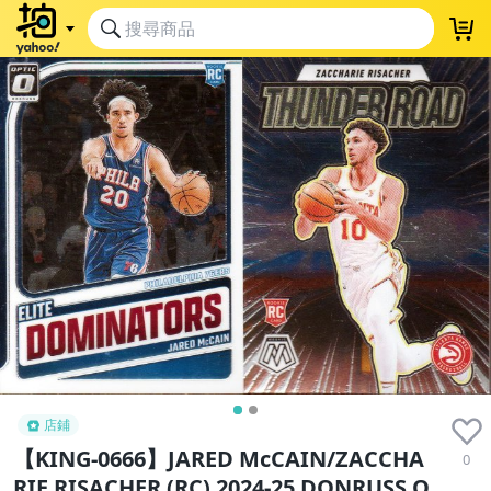
店鋪
【KING-0666】JARED McCAIN/ZACCHA
0
RIE RISACHER (RC) 2024-25 DONRUSS O