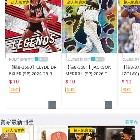
超人氣賣家
超人氣賣家
超人氣賣
ROL精緻拍賣坊
ROL精緻拍賣坊
ROL精緻
【喵8-3590】CLYDE DR
【喵8-3681】JACKSON
【喵8-37
EXLER (SP) 2024-25 REV
MERRILL (SP) 2026 TOP
LZOLAY (
OLUTION
PS
S
$ 10
$ 10
$ 10
競標
競標
競標
賣家最新刊登
看更多
超人氣賣家
超人氣賣家