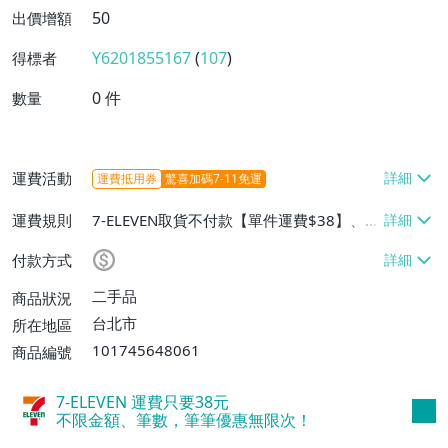
50
出價增額
Y6201855167
(
107
)
得標者
0
件
數量
運費活動
運費抵用券
驚喜加碼7-11免運
運費規則
7-ELEVEN取貨不付款【單件運費$38】、郵
局掛號【單件運費$35】
付款方式
二手品
商品狀況
台北市
所在地區
101745648061
商品編號
7-ELEVEN 運費只要
38
元
不限金額、筆數，筆筆優惠無限次！