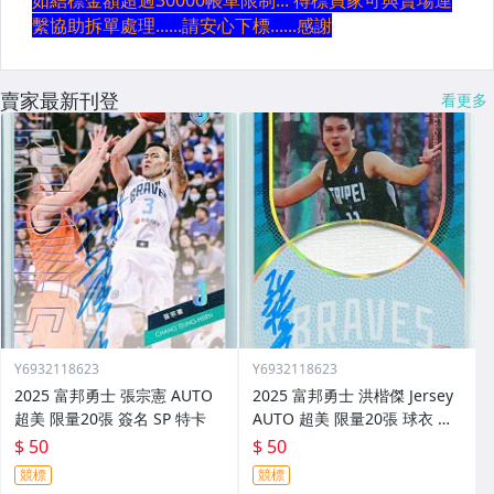
賣家最新刊登
看更多
Y6932118623
Y6932118623
2025 富邦勇士 張宗憲 AUTO
2025 富邦勇士 洪楷傑 Jersey
超美 限量20張 簽名 SP 特卡
AUTO 超美 限量20張 球衣 簽
名 SP 特卡
$ 50
$ 50
競標
競標