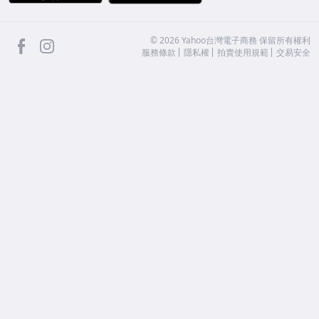
facebook
Instagram
©
2026
Yahoo台灣電子商務 保留所有權利
服務條款
隱私權
拍賣使用規範
交易安全