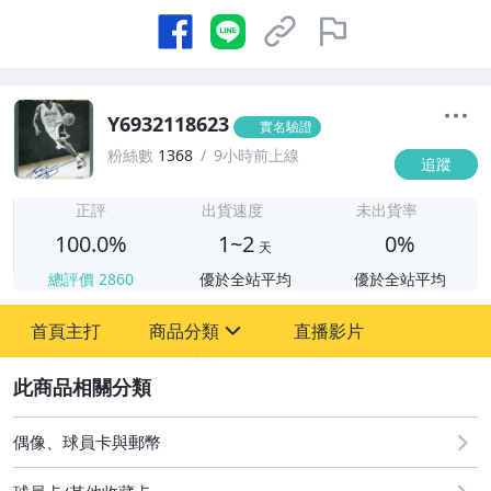
Y6932118623
實名驗證
粉絲數
1368
9小時前上線
追蹤
1
正評
出貨速度
未出貨率
100.0%
1~2
0%
天
總評價
2860
優於全站平均
優於全站平均
首頁主打
商品分類
直播影片
sign
2
偶像、球員卡與郵幣
偶像、球員卡與郵幣