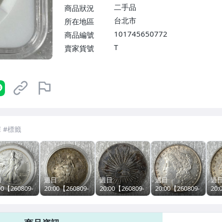
二手品
商品狀況
台北市
所在地區
101745650772
商品編號
T
賣家貨號
日
週日
週日
週日
週
00【260809-
20:00【260809-
20:00【260809-
20:00【260809-
20:
0】標品以圖
T60】標品以圖
T58】標品以圖
T54】標品以圖
T5
=裸幣=1枚=
為準=裸幣=1枚=
為準=裸幣=1枚=
為準=裸幣=1枚=
為準
=2001年美
保真=1899年香
保真=1893年墨
保真=1889年美
保真
天使壹圓銀幣
港站洋壹圓銀幣
西哥鷹洋8里亞
國摩根壹圓銀幣
國