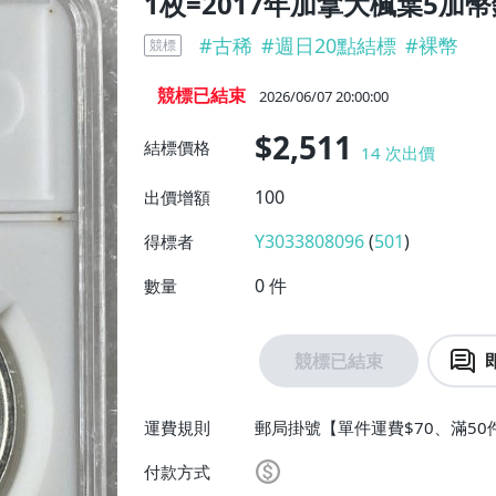
1枚=2017年加拿大楓葉5加幣銀
#
古稀
#
週日20點結標
#
裸幣
競標
競標已結束
2026/06/07 20:00:00
$2,511
結標價格
14
次出價
100
出價增額
Y3033808096
(
501
)
得標者
0
件
數量
競標已結束
運費規則
郵局掛號【單件運費$70、滿50
付款方式