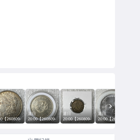
NEXT
日
週日
週日
週日
週
00【260809-
20:00【260809-
20:00【260809-
20:00【260809-
20:
3】標品以圖
T64】標品以圖
T51】標品以圖
T48】標品以圖
T6
=裸幣=1枚=
為準=裸幣=1枚=
為準=裸幣=1枚=
為準=裸幣=1枚=
為準
=1882年美
保真=大日本明
保真=1925年20
保真=2019年南
保
摩根壹圓銀幣
治36年一圓銀幣
蒙戈銀幣(3.6
非克魯格1蘭特
治2