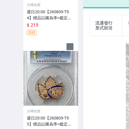
古稀拍賣
幣(1盎司、999
(9
銀)
週日20:00【260809-T9
4】標品以圖為準=鑑定幣=
流通發行
1枚=PCGS PR69DCAM=2
$ 219
形式狀況
022年摩薩亞伊莉莎白二世
競標
20美分銅幣
古稀拍賣
週日20:00【260809-T9
5】標品以圖為準=鑑定幣=