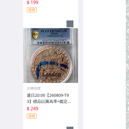
1枚=PCGS PR69DCAM=2
$ 199
022年摩薩亞伊莉莎白二世
競標
20美分銅幣
古稀拍賣
週日20:00【260809-T9
3】標品以圖為準=鑑定幣=
1枚=PCGS PR70DCAM=2
$ 249
025年薩摩亞倫敦風景精鑄
競標
20塞內銅幣