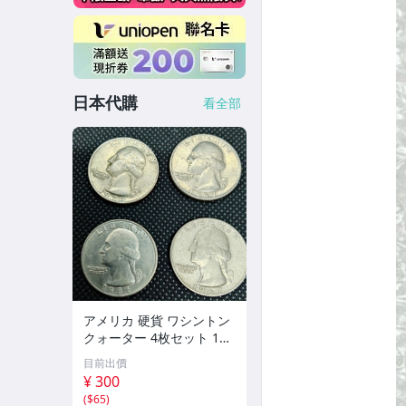
日本代購
看全部
アメリカ 硬貨 ワシントン
クォーター 4枚セット 196
7年 1970年 1986年
目前出價
¥ 300
(
$65
)