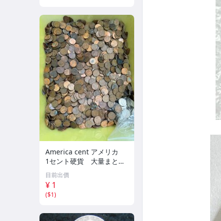
America cent アメリカ
1セント硬貨 大量まとめ
て！リンカーン アンティ
目前出價
ークコイン 外国古銭 箱
¥ 1
込み約15.8キロ 海外コイ
(
$1
)
ン 画像参照