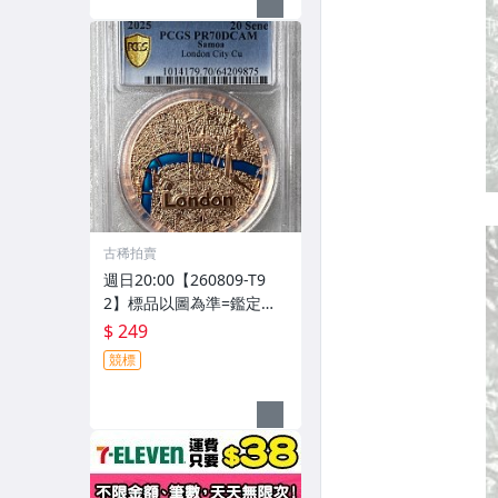
古稀拍賣
週日20:00【260809-T9
2】標品以圖為準=鑑定幣=
1枚=PCGS PR70DCAM=2
$ 249
025年薩摩亞倫敦風景精鑄
競標
20塞內銅幣