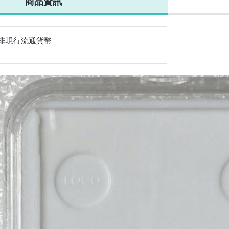
商品資訊
99銀、1盎司)
(戳記、900銀、
爾銀幣(900銀、
(900銀、26.73
(90
27克)
27克)
克)
克)
非現行流通貨幣