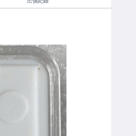
出價紀錄
0銀、26.73
(900銀、26.96
克、500銀)
銀幣(1盎司、
(90
克)
999銀)
克)