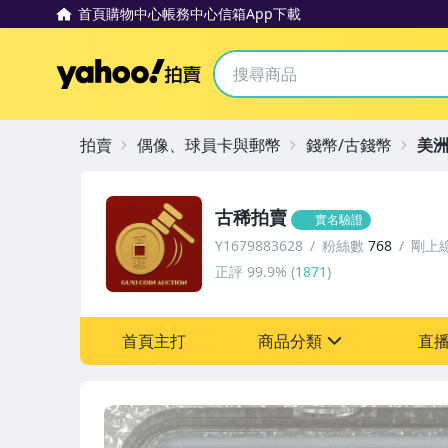
首頁
購物中心
帳務中心
信箱
App下載
Yahoo拍賣
拍賣
偶像、球員卡與郵幣
錢幣/古錢幣
美
古稀拍賣
實名驗證
Y1679883628
粉絲數
768
剛上
正評
99.9%
(
1871
)
首頁主打
商品分類
直
sign
偶像、球員卡與郵幣