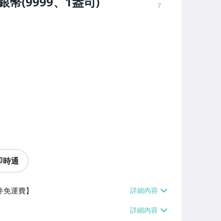
幣(9999、1盎司)
7
即時通
件免運費】