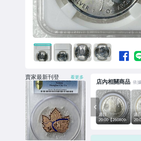
賣家最新刊登
看更多
店內相關商品
PREV
週日
週
20:00【260809-
20:
T49】標品以圖
T5
為準=裸幣=1枚=
為準
保真=1998年墨
保真
西哥紀念5元銀
國