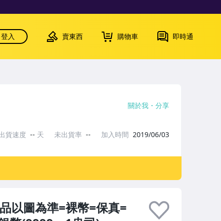
登入
賣東西
購物車
即時通
關於我
分享
出貨速度
--
天
未出貨率
--
加入時間
2019/06/03
7】標品以圖為準=裸幣=保真=