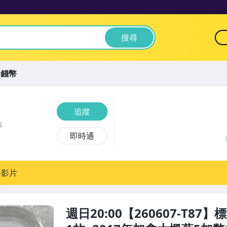
搜尋
洲錢幣
追蹤
線
即時通
播影片
週日20:00【260607-T8