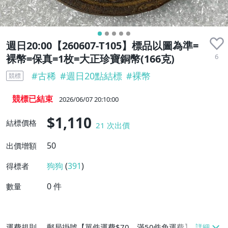
週日20:00【260607-T105】標品以圖為準=
6
裸幣=保真=1枚=大正珍寶銅幣(166克)
#
古稀
#
週日20點結標
#
裸幣
競標
競標已結束
2026/06/07 20:10:00
$1,110
結標價格
21
次出價
50
出價增額
狗狗
(
391
)
得標者
0
件
數量
運費規則
郵局掛號【單件運費$70、滿50件免運費】