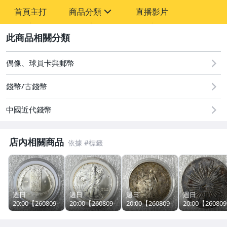
-
首頁主打
商品分類
直播影片
-
sign
偶像、球員卡與郵幣
2
偶像、球員卡與郵幣
錢幣/古錢幣
中國近代錢幣
店內相關商品
週日
週日
週日
週日
20:00【260809-
20:00【260809-
20:00【260809-
20:00【260809
T49】標品以圖
T50】標品以圖
T60】標品以圖
T58】標品以圖
為準=裸幣=1枚=
為準=裸幣=1枚=
為準=裸幣=1枚=
為準=裸幣=1枚