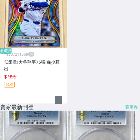
收藏品
Y9307211569
低限量!大谷翔平75張!稀少釋
出
$ 999
競標
賣家最新刊登
看更多