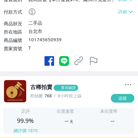
付款方式
二手品
商品狀況
台北市
所在地區
101745650939
商品編號
T
賣家貨號
古稀拍賣
實名驗證
粉絲數
768
8小時前上線
追蹤
-
-
正評
出貨速度
未出貨率
99.9%
--
--
天
總評價
1870