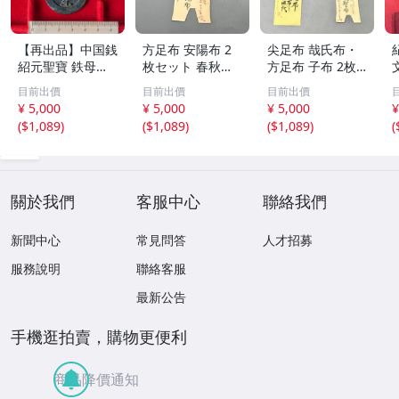
【再出品】中国銭
方足布 安陽布 2
尖足布 哉氏布・
紹元聖寶 鉄母
枚セット 春秋戦
方足布 子布 2枚
銭？
国時代 中国古代
セット 中国戦国
目前出價
目前出價
目前出價
銭貨 布貨 布幣 銅
古銭 布幣 古銭 貨
¥ 5,000
¥ 5,000
¥ 5,000
¥
銭 古銭 コレクシ
布 貨幣
(
$1,089
)
(
$1,089
)
(
$1,089
)
(
ョン 貨幣
關於我們
客服中心
聯絡我們
新聞中心
常見問答
人才招募
服務說明
聯絡客服
最新公告
手機逛拍賣，購物更便利
商品降價通知