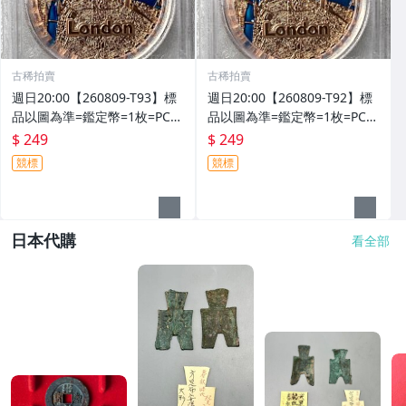
古稀拍賣
古稀拍賣
週日20:00【260809-T93】標
週日20:00【260809-T92】標
品以圖為準=鑑定幣=1枚=PCG
品以圖為準=鑑定幣=1枚=PCG
S PR70DCAM=2025年薩摩亞
S PR70DCAM=2025年薩摩亞
$ 249
$ 249
倫敦風景精鑄20塞內銅幣
倫敦風景精鑄20塞內銅幣
競標
競標
日本代購
看全部