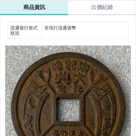
保真=1998年墨
保真=2001年美
保真=1899年香
保真=1893年墨
商品資訊
出價紀錄
西哥紀念5元銀
國天使壹圓銀幣
港站洋壹圓銀幣
西哥鷹洋8里亞
幣(1盎司、999
(999銀、1盎司)
(戳記、900銀、
爾銀幣(900銀
銀)
27克)
27克)
流通發行形式
非現行流通貨幣
狀況