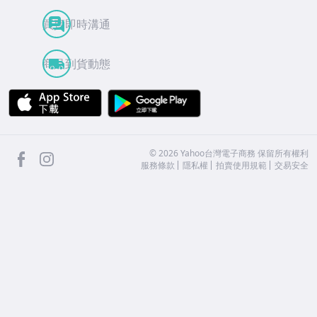
買賣即時溝通
商品到貨動態
APP Store
Google Play
facebook
Instagram
©
2026
Yahoo台灣電子商務 保留所有權利
服務條款
隱私權
拍賣使用規範
交易安全