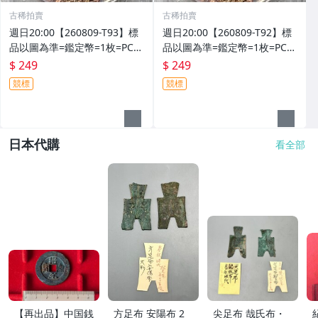
古稀拍賣
古稀拍賣
週日20:00【260809-T93】標
週日20:00【260809-T92】標
品以圖為準=鑑定幣=1枚=PCG
品以圖為準=鑑定幣=1枚=PCG
S PR70DCAM=2025年薩摩亞
S PR70DCAM=2025年薩摩亞
$ 249
$ 249
倫敦風景精鑄20塞內銅幣
倫敦風景精鑄20塞內銅幣
競標
競標
日本代購
看全部
【再出品】中国銭
方足布 安陽布 2
尖足布 哉氏布・