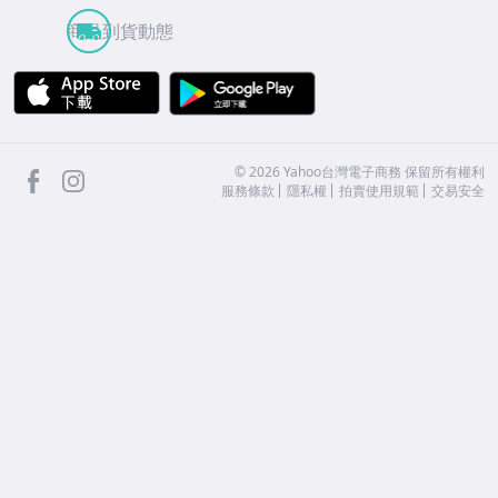
商品到貨動態
APP Store
Google Play
facebook
Instagram
©
2026
Yahoo台灣電子商務 保留所有權利
服務條款
隱私權
拍賣使用規範
交易安全