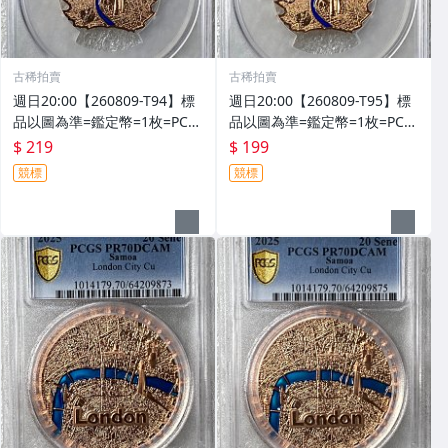
古稀拍賣
古稀拍賣
週日20:00【260809-T94】標
週日20:00【260809-T95】標
品以圖為準=鑑定幣=1枚=PCG
品以圖為準=鑑定幣=1枚=PCG
S PR69DCAM=2022年摩薩亞
S PR69DCAM=2022年摩薩亞
$ 219
$ 199
伊莉莎白二世20美分銅幣
伊莉莎白二世20美分銅幣
競標
競標