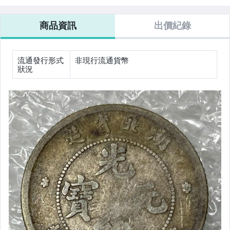
為準=裸幣=1枚=
為準=裸幣=1枚=
為準=裸幣=1枚=
為準=裸幣=1枚
保真=1998年墨
保真=2001年美
保真=1899年香
保真=1893年墨
商品資訊
出價紀錄
西哥紀念5元銀
國天使壹圓銀幣
港站洋壹圓銀幣
西哥鷹洋8里亞
幣(1盎司、999
(999銀、1盎司)
(戳記、900銀、
爾銀幣(900銀
銀)
27克)
27克)
流通發行形式
非現行流通貨幣
狀況