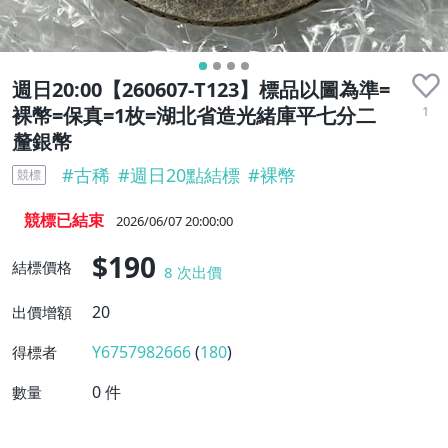
週日20:00【260607-T123】標品以圖為準=
1
裸幣=保真=1枚=湖北省造光緒庫平七分二
釐銀幣
#
古稀
#
週日20點結標
#
裸幣
競標
競標已結束
2026/06/07 20:00:00
$190
結標價格
8
次出價
20
出價增額
Y6757982666
(
180
)
得標者
0
件
數量