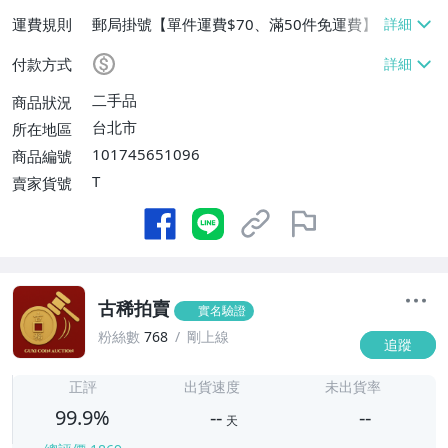
運費規則
郵局掛號【單件運費$70、滿50件免運費】
付款方式
二手品
商品狀況
台北市
所在地區
101745651096
商品編號
T
賣家貨號
古稀拍賣
實名驗證
粉絲數
768
剛上線
追蹤
-
-
正評
出貨速度
未出貨率
99.9%
--
--
天