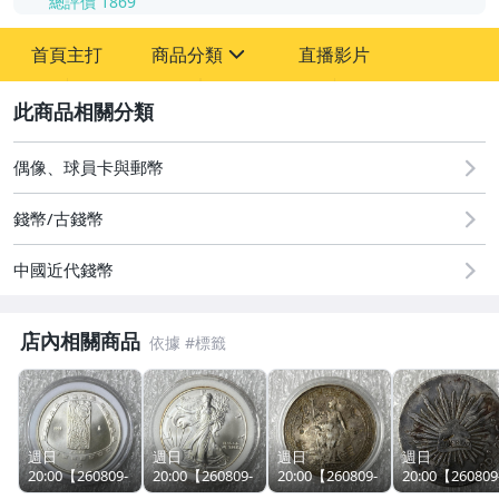
總評價
1869
-
首頁主打
商品分類
直播影片
-
sign
偶像、球員卡與郵幣
2
偶像、球員卡與郵幣
錢幣/古錢幣
中國近代錢幣
店內相關商品
週日
週日
週日
週日
20:00【260809-
20:00【260809-
20:00【260809-
20:00【260809
T49】標品以圖
T50】標品以圖
T60】標品以圖
T58】標品以圖