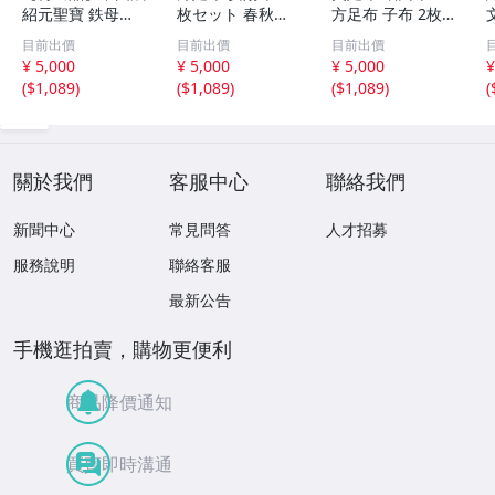
紹元聖寶 鉄母
枚セット 春秋戦
方足布 子布 2枚
銭？
国時代 中国古代
セット 中国戦国
目前出價
目前出價
目前出價
銭貨 布貨 布幣 銅
古銭 布幣 古銭 貨
¥ 5,000
¥ 5,000
¥ 5,000
¥
銭 古銭 コレクシ
布 貨幣
(
$1,089
)
(
$1,089
)
(
$1,089
)
(
ョン 貨幣
關於我們
客服中心
聯絡我們
新聞中心
常見問答
人才招募
服務說明
聯絡客服
最新公告
手機逛拍賣，購物更便利
商品降價通知
買賣即時溝通