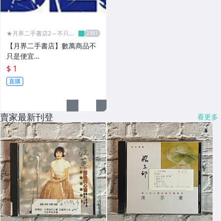
★月界二手書店2～不只是
便宜...★
【月界二手書店】數萬商品不
只是便宜…
$ 1
直購
賣家最新刊登
看更多