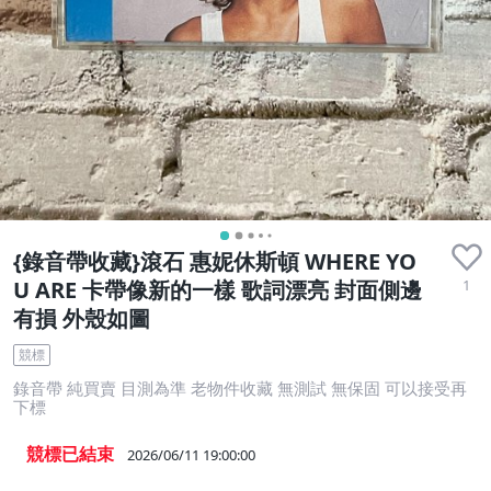
{錄音帶收藏}滾石 惠妮休斯頓 WHERE YO
1
U ARE 卡帶像新的一樣 歌詞漂亮 封面側邊
有損 外殼如圖
競標
錄音帶 純買賣 目測為準 老物件收藏 無測試 無保固 可以接受再
下標
競標已結束
2026/06/11 19:00:00