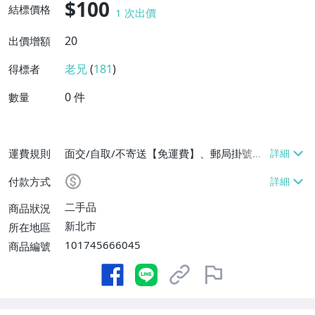
$100
結標價格
1
次出價
20
出價增額
老兄
(
181
)
得標者
0
件
數量
運費規則
面交/自取/不寄送【免運費】、郵局掛號
【單件運費$150】
付款方式
二手品
商品狀況
新北市
所在地區
101745666045
商品編號