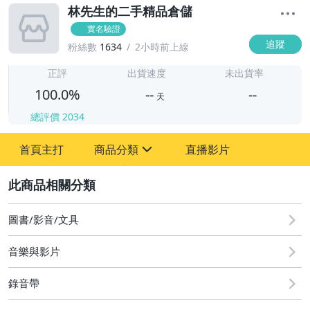
林先生的二手精品倉儲
實名驗證
追蹤
粉絲數
1634
2小時前上線
-
-
正評
出貨速度
未出貨率
100.0%
--
--
天
總評價
2034
-
首頁主打
商品分類
直播影片
-
sign
圖書/影音/文具
2
電玩遊戲與主機
圖書/影音/文具
音樂與影片
錄音帶