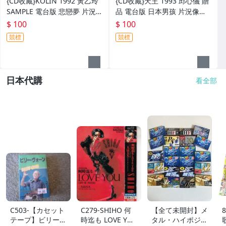
{CD收藏}KOLIN 1992 黃乙玲
{CD收藏}天王 1993 邱心儀 贈
SAMPLE 電台版 悲戀夢 片況
品 電台版 日本男孩 片況像新
像新的一樣 歌詞封面漂亮 外殼
的一樣 歌詞封面漂亮 外殼如圖
$ 100
$ 100
如圖
競標
競標
日本代購
看全部
C503-【カセット
C279-SHIHO 何
【全て未開封】メ
テープ】ビリー・
時迄も LOVE YO
タル・ハイポジ中