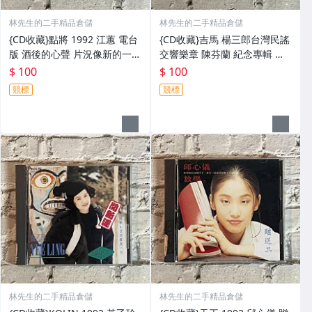
林先生的二手精品倉儲
林先生的二手精品倉儲
{CD收藏}點將 1992 江蕙 電台
{CD收藏}吉馬 楊三郎台灣民謠
版 酒後的心聲 片況像新的一樣
交響樂章 陳芬蘭 紀念專輯 樣
歌詞封面漂亮 外殼如圖
品 電台版 望你早歸 片況像新
$ 100
$ 100
的一樣 歌詞封面漂亮 外殼如圖
競標
競標
林先生的二手精品倉儲
林先生的二手精品倉儲