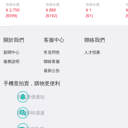
ヴォーン ベス
U ※歌詞アリ
心 カセットテー
目前出價
目前出價
目前出價
ト BEST ONE
プ大量まとめ 約
¥ 2,750
¥ 880
¥ 1
¥
全２０曲
1.7kg AXIA TDK
(
$599
)
(
$192
)
(
$1
)
(
SONY maxell 生
産終了モデル含む
現状品 1円スター
ト
關於我們
客服中心
聯絡我們
新聞中心
常見問答
人才招募
服務說明
聯絡客服
最新公告
手機逛拍賣，購物更便利
商品降價通知
買賣即時溝通