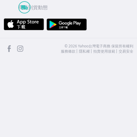
商品到貨動態
APP Store
Google Play
facebook
Instagram
©
2026
Yahoo台灣電子商務 保留所有權利
服務條款
隱私權
拍賣使用規範
交易安全