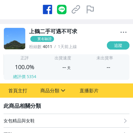
上鶴二手可遇不可求
實名驗證
追蹤
粉絲數
4011
1天前上線
-
-
正評
出貨速度
未出貨率
100.0%
--
--
天
總評價
5354
-
首頁主打
商品分類
直播影片
-
sign
古董、藝術與礦石
2
居家、家具與園藝
女包精品與女鞋
男性精品與服飾