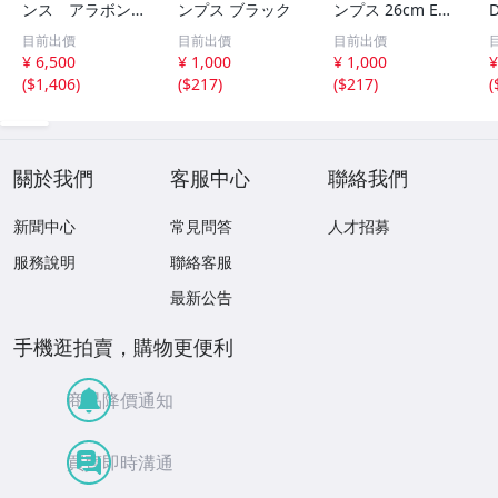
ンス アラボン
ンプス ブラック
ンプス 26cm EE
newbalance ara
ベージュ 日本製
目前出價
目前出價
目前出價
von 廃盤 パンプ
ローヒール
¥ 6,500
¥ 1,000
¥ 1,000
¥
ス ブラック
(
$1,406
)
(
$217
)
(
$217
)
(
關於我們
客服中心
聯絡我們
新聞中心
常見問答
人才招募
服務說明
聯絡客服
最新公告
手機逛拍賣，購物更便利
商品降價通知
買賣即時溝通