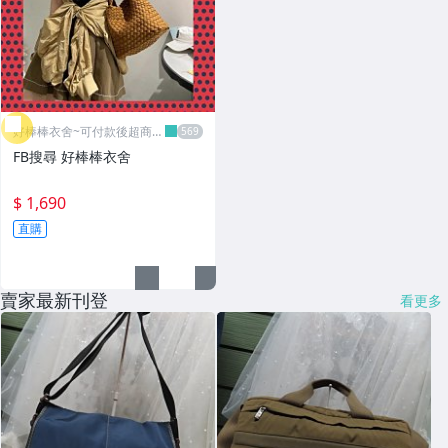
好棒棒衣舍~可付款後超商取
貨
FB搜尋 好棒棒衣舍
$ 1,690
直購
賣家最新刊登
看更多