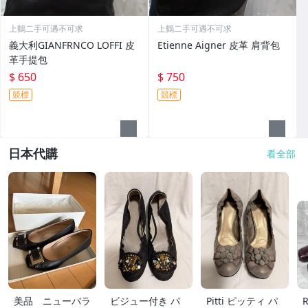
上鶴二手可遇不可求
上鶴二手可遇不可求
義大利GIANFRNCO LOFFI 皮
Etienne Aigner 皮革 肩背包
革手提包
$ 650
$ 750
競標
競標
日本代購
看全部
美品 ニューバラ
ビジュー付き パ
Pitti ピッティ パ
R