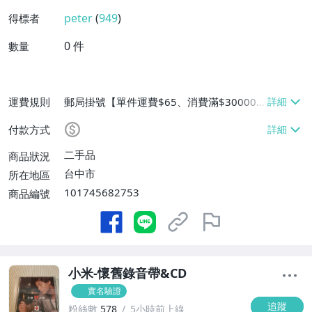
peter
(
949
)
得標者
0
件
數量
運費規則
郵局掛號【單件運費$65、消費滿$30000
免運費】
付款方式
二手品
商品狀況
台中市
所在地區
101745682753
商品編號
小米-懷舊錄音帶&CD
實名驗證
追蹤
粉絲數
578
5小時前上線