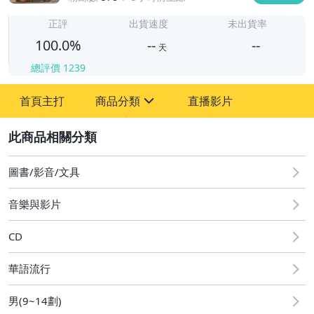
-
-
正評
出貨速度
未出貨率
100.0%
--
--
天
總評價
1239
-
首頁主打
商品分類
直播影片
-
sign
圖書/影音/文具
2
圖書/影音/文具
音樂與影片
CD
華語流行
男(9~14劃)