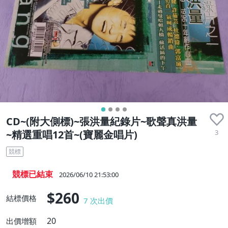
CD~(附大側標)~張洪量紀錄片~歌聲真洪量
3
~精選重唱12首~(寶麗金唱片)
競標
競標已結束
2026/06/10 21:53:00
$260
結標價格
7
次出價
20
出價增額