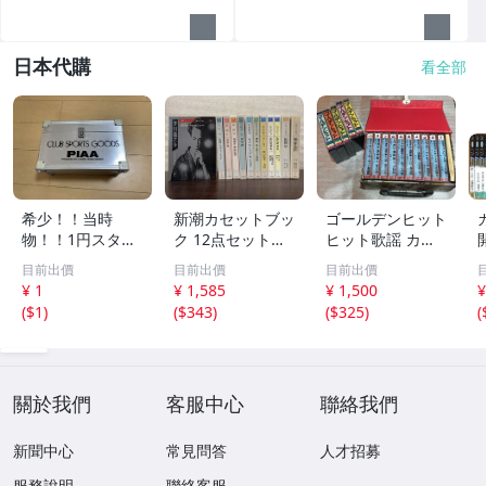
發
日本代購
看全部
希少！！当時
新潮カセットブッ
ゴールデンヒット
物！！1円スター
ク 12点セット
ヒット歌謡 カラ
ト売り切り！！PI
【三島由紀夫／森
オケ カセットテ
目前出價
目前出價
目前出價
AA CLUB SPORT
外／太宰治／芥川
ープ まとめ昭和
¥ 1
¥ 1,585
¥ 1,500
¥
S GOODS アルミ
龍之介／谷崎潤一
レトロ 邦楽 童謡
(
$1
)
(
$343
)
(
$325
)
(
ケース 収納
郎／宮沢賢治／
演歌 17点
他】新潮社
關於我們
客服中心
聯絡我們
新聞中心
常見問答
人才招募
服務說明
聯絡客服