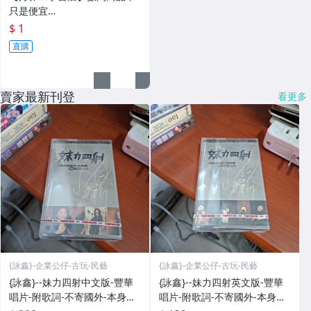
只是便宜…
$ 1
直購
賣家最新刊登
看更多
{詠鑫}-企業公仔-古玩-民藝
{詠鑫}-企業公仔-古玩-民藝
{詠鑫}--妹力四射中文版-豐華
{詠鑫}--妹力四射英文版-豐華
唱片-附歌詞-不寄國外-本身是
唱片-附歌詞-不寄國外-本身是