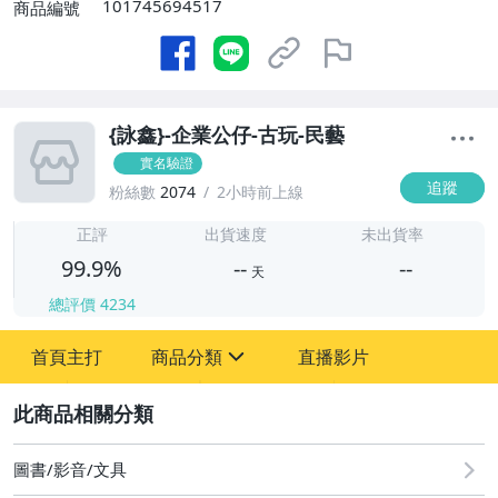
101745694517
商品編號
{詠鑫}-企業公仔-古玩-民藝
實名驗證
追蹤
粉絲數
2074
2小時前上線
-
-
正評
出貨速度
未出貨率
99.9%
--
--
天
總評價
4234
-
首頁主打
商品分類
直播影片
-
sign
圖書/影音/文具
2
古董、藝術與礦石
圖書/影音/文具