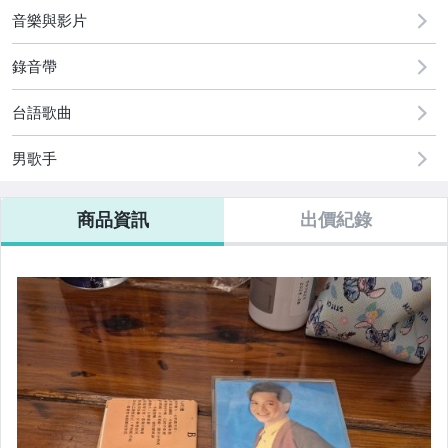
玩具、模型與公仔
音樂與影片
偶像、球員卡與郵幣
錄音帶
相機、攝影與周邊
台語歌曲
電玩遊戲與主機
男歌手
運動、戶外與休閒
商品資訊
出價紀錄