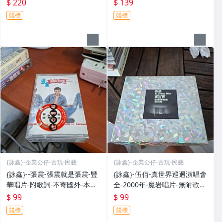
上班族-非專職賣家-出貨時間
上班族-非專職賣家-出貨時間
$ 220
$ 139
較久-可以接受的朋友再請下
較久-可以接受的朋友再請下
競標
競標
標-發發發
標-發發發
{詠鑫}-企業公仔-古玩-民藝
{詠鑫}-企業公仔-古玩-民藝
{詠鑫}--張震-張震就是張震-豐
{詠鑫}-伍佰-真世界巡迴演唱會
華唱片-附歌詞-不寄國外-本身
全-2000年-魔岩唱片-無附歌
是上班族-非專職賣家-出貨時
詞-有IFPI-附側標-本身是上班
$ 99
$ 99
間較久-可以接受的朋友再請下
族-非專職賣家-出貨時間較久-
競標
競標
標-發發發
可以接受的朋友再請下標-發發