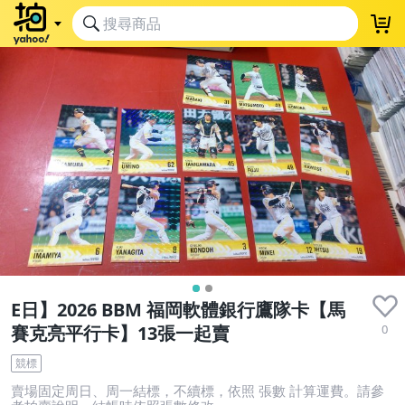
E日】2026 BBM 福岡軟體銀行鷹隊卡【馬
0
賽克亮平行卡】13張一起賣
競標
賣場固定周日、周一結標，不續標，依照 張數 計算運費。請參