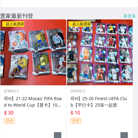
賣家最新刊登
看更多
超人氣賣家
超人氣賣家
[EWM]-2
[EWM]-2
司H】21-22 Mosaic FIFA Roa
司H】25-26 Finest UEFA Clu
d to World Cup【普卡】100
b【平行卡】25張一起賣
張一起賣
$ 30
$ 10
競標
競標