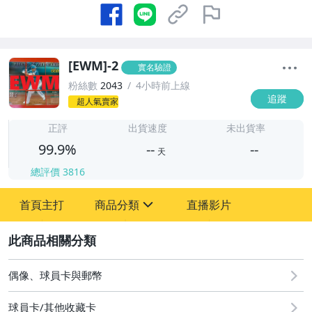
[EWM]-2
實名驗證
粉絲數
2043
4小時前上線
追蹤
超人氣賣家
-
-
正評
出貨速度
未出貨率
99.9%
--
--
天
總評價
3816
-
首頁主打
商品分類
直播影片
-
sign
偶像、球員卡與郵幣
2
偶像、球員卡與郵幣
球員卡/其他收藏卡