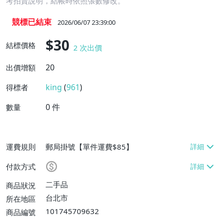
考拍賣說明，結帳時依照張數修改。
競標已結束
2026/06/07 23:39:00
$30
結標價格
2
次出價
20
出價增額
king
(
961
)
得標者
0
件
數量
運費規則
郵局掛號【單件運費$85】
付款方式
二手品
商品狀況
台北市
所在地區
101745709632
商品編號