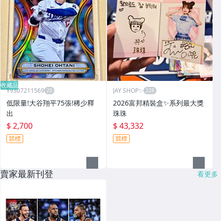
收藏品
Y9307211569
JAY SHOP✨
低限量!大谷翔平75張!稀少釋
2026富邦精裝盒✨系列最大獎
出
珠珠
$ 2,700
$ 43,332
競標
競標
賣家最新刊登
看更多