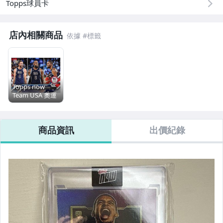
Topps球員卡
店內相關商品
Topps now
Team USA 奧運
三神 curry lbj
kd
商品資訊
出價紀錄