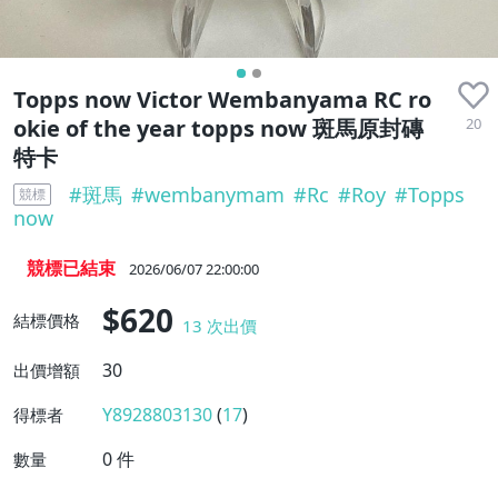
近全新
Topps now Victor Wembanyama RC ro
20
okie of the year topps now 斑馬原封磚
特卡
#
斑馬
#
wembanymam
#
Rc
#
Roy
#
Topps
競標
now
競標已結束
2026/06/07 22:00:00
$620
結標價格
13
次出價
30
出價增額
Y8928803130
(
17
)
得標者
0
件
數量