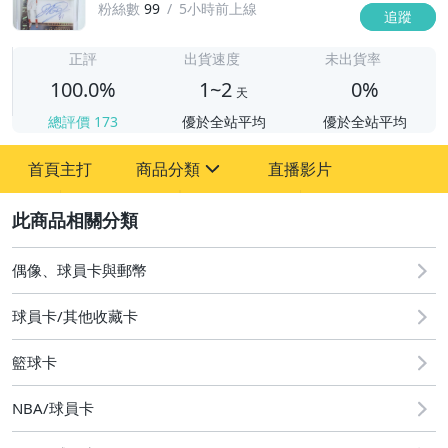
粉絲數
99
5小時前上線
追蹤
1
正評
出貨速度
未出貨率
100.0%
1~2
0%
天
總評價
173
優於全站平均
優於全站平均
首頁主打
商品分類
直播影片
sign
2
偶像、球員卡與郵幣
偶像、球員卡與郵幣
球員卡/其他收藏卡
籃球卡
NBA/球員卡