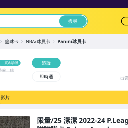
搜尋
籃球卡
NBA/球員卡
Panini球員卡
追蹤
實名驗證
時前上線
即時通
出
播影片
限量/25 潔潔 2022-24 P.