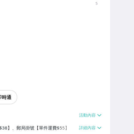
5
即時通
費$38】、郵局掛號【單件運費$55】