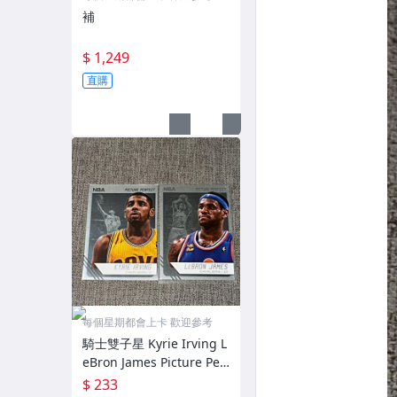
補
$ 1,249
直購
每個星期都會上卡 歡迎參考
騎士雙子星 Kyrie Irving L
eBron James Picture Perf
ect 2014-15
$ 233