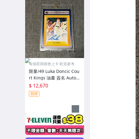
每個星期都會上卡 歡迎參考
限量/49 Luka Doncic Cou
rt Kings 油畫 簽名 Auto
肖像畫 2021-22 （含磁
$ 12,670
殼）
競標