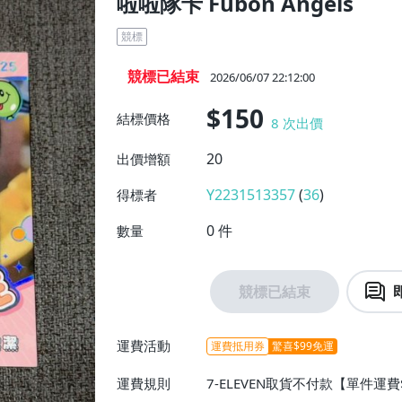
啦啦隊卡 Fubon Angels
競標
競標已結束
2026/06/07 22:12:00
$150
結標價格
8
次出價
20
出價增額
Y2231513357
(
36
)
得標者
0
件
數量
競標已結束
運費活動
運費抵用券
驚喜$99免運
運費規則
7-ELEVEN取貨不付款【單件運