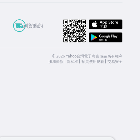
APP St
商品到貨動態
Google
©
2026
Yahoo台灣電子商務 保留所有權利
服務條款
隱私權
拍賣使用規範
交易安全