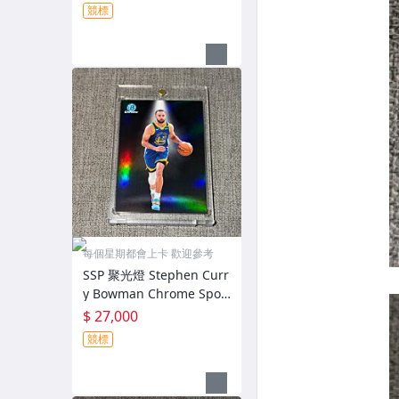
競標
每個星期都會上卡 歡迎參考
SSP 聚光燈 Stephen Curr
y Bowman Chrome Spotl
ight 2025-26 (含磁殼）
$ 27,000
競標