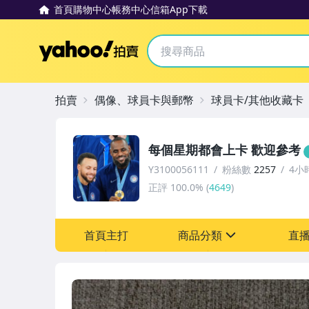
首頁
購物中心
帳務中心
信箱
App下載
Yahoo拍賣
拍賣
偶像、球員卡與郵幣
球員卡/其他收藏卡
每個星期都會上卡 歡迎參考
Y3100056111
粉絲數
2257
4小
正評
100.0%
(
4649
)
首頁主打
商品分類
直
sign
玩具、模型與公仔
偶像、球員卡與郵幣