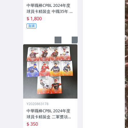
中華職棒CPBL 2024年度
球員卡精裝盒 中職35年 明
星賽特卡 全套62張不重複
$ 1,800
周思齊 王威晨 詹子賢 江坤
直購
宇 陳傑憲 陳晨威 陳重羽
林安可 戴培峰 等
Y2020863178
中華職棒CPBL 2024年度
球員卡精裝盒 二軍獎項卡
特卡 一套 共十張 劉家翔
$ 350