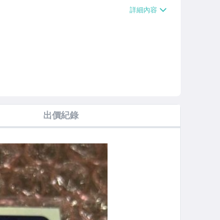
0】
出價紀錄