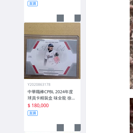
林耀煌 溫展樂 藍愷青 黃柏
直購
豪 張士綸 凱力士
Y2020863178
中華職棒CPBL 2024年度
球員卡精裝盒 味全龍 徐若
熙 龍之子 A級球星三折頁
$ 180,000
簽名書卡 親簽 大PATCH 交
直購
換卡 限5張 超大獎 軟體銀
行鷹 旅日強投