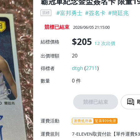
霸冠軍紀念金盃簽名卡 限量19
#
富邦勇士
#
簽名卡
#
簡廷兆
競標
競標已結束
2026/06/05 21:15:00
$205
結標價格
12
次出價
20
出價增額
dtgh
(
2711
)
得標者
0
件
數量
競標已結束
運費活動
運費抵用券
驚喜$99免運
運費規則
7-ELEVEN取貨付款【單件運費$