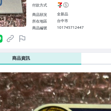
$38】、郵局掛號【單件運費$6
付款方式
全新品
商品狀況
台中市
所在地區
101745712447
商品編號
7-ELEVEN 運費只要
38
元
不限金額、筆數，筆筆優惠無限次！
商品資訊