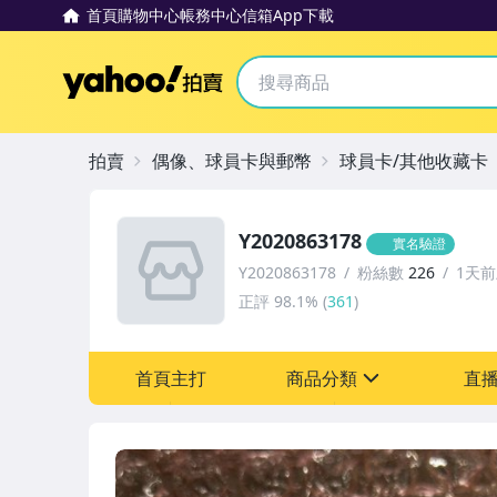
首頁
購物中心
帳務中心
信箱
App下載
Yahoo拍賣
拍賣
偶像、球員卡與郵幣
球員卡/其他收藏卡
Y2020863178
實名驗證
Y2020863178
粉絲數
226
1天
正評
98.1%
(
361
)
首頁主打
商品分類
直
sign
偶像、球員卡與郵幣