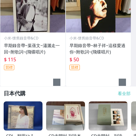
小米-懷舊錄音帶&CD
小米-懷舊錄音帶&CD
早期錄音帶~葉蒨文~瀟灑走一
早期錄音帶~林子祥~這樣愛過
回~附歌詞~(飛碟唱片)
你~附歌詞~(飛碟唱片)
$ 115
$ 50
競標
競標
日本代購
看全部
CD! 順田ひろ
CD未開封 副読本
CD未開封 副読