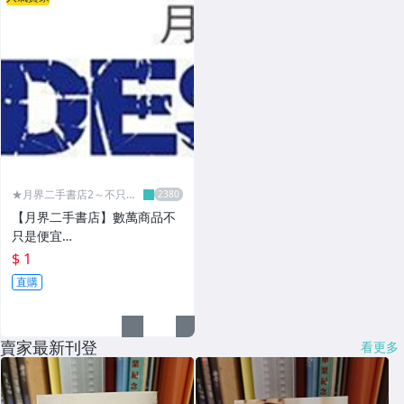
★月界二手書店2～不只是
便宜...★
【月界二手書店】數萬商品不
只是便宜…
$ 1
直購
賣家最新刊登
看更多