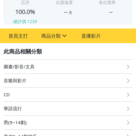
-
正評
出貨速度
未出貨率
100.0%
--
--
天
總評價
1239
-
首頁主打
商品分類
直播影片
-
sign
圖書/影音/文具
2
圖書/影音/文具
音樂與影片
CD
華語流行
男(9~14劃)