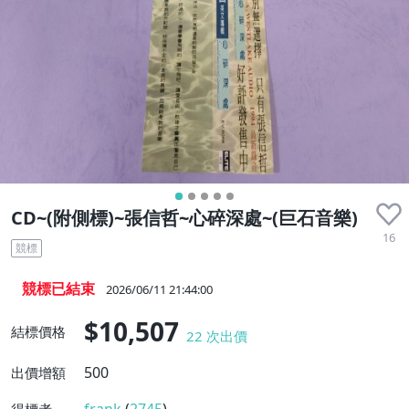
CD~(附側標)~張信哲~心碎深處~(巨石音樂)
16
競標
競標已結束
2026/06/11 21:44:00
$10,507
結標價格
22
次出價
500
出價增額