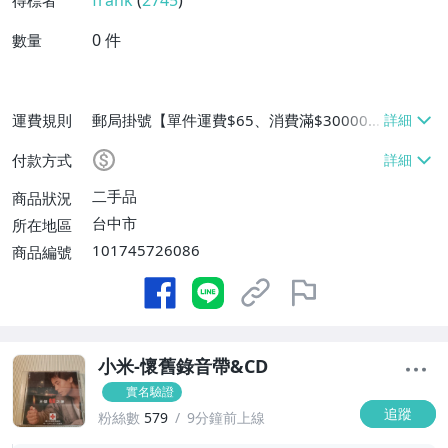
frank
(
2745
)
得標者
0
件
數量
運費規則
郵局掛號【單件運費$65、消費滿$30000
免運費】
付款方式
二手品
商品狀況
台中市
所在地區
101745726086
商品編號
小米-懷舊錄音帶&CD
實名驗證
追蹤
粉絲數
579
9分鐘前上線
-