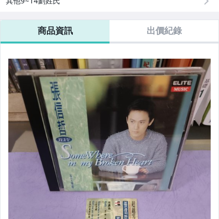
其他9~14劃姓氏
商品資訊
出價紀錄