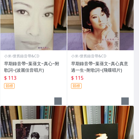
小米-懷舊錄音帶&CD
小米-懷舊錄音帶&CD
早期錄音帶~葉蒨文~真心~附
早期錄音帶~葉蒨文~真心真意
歌詞~(波麗佳音唱片)
過一生~附歌詞~(飛碟唱片)
$ 113
$ 115
競標
競標