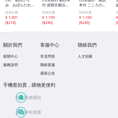
み おぼらだれ
付 寂聴京都法話
本付 こころの
ん 帯付き OM
集 ユーキャン
扉 河合隼雄講話
目前出價
目前出價
目前出價
CD-16 42405
集
¥ 1,001
¥ 1,100
¥ 1,100
¥
(
$218
)
(
$240
)
(
$240
)
(
關於我們
客服中心
聯絡我們
新聞中心
常見問答
人才招募
服務說明
聯絡客服
最新公告
手機逛拍賣，購物更便利
商品降價通知
買賣即時溝通