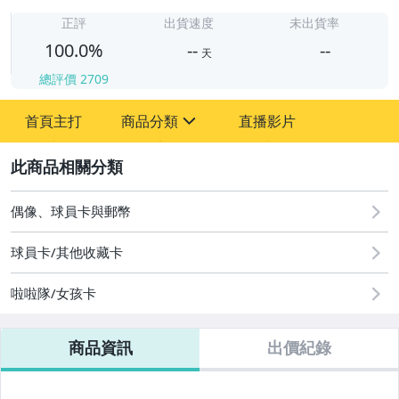
-
-
正評
出貨速度
未出貨率
100.0%
--
--
天
總評價
2709
-
首頁主打
商品分類
直播影片
-
sign
偶像、球員卡與郵幣
2
偶像、球員卡與郵幣
球員卡/其他收藏卡
啦啦隊/女孩卡
商品資訊
出價紀錄