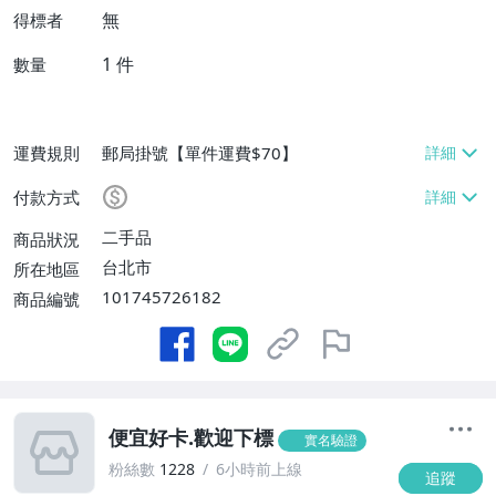
無
得標者
1
件
數量
運費規則
郵局掛號【單件運費$70】
付款方式
二手品
商品狀況
台北市
所在地區
101745726182
商品編號
便宜好卡.歡迎下標
實名驗證
粉絲數
1228
6小時前上線
追蹤