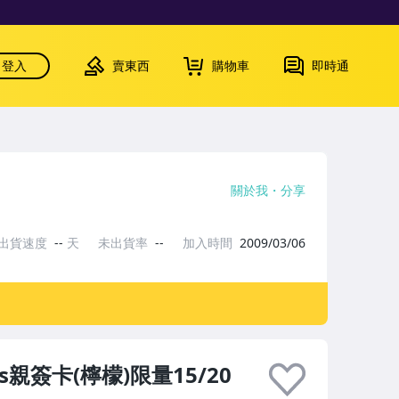
登入
賣東西
購物車
即時通
關於我
分享
出貨速度
--
天
未出貨率
--
加入時間
2009/03/06
s親簽卡(檸檬)限量15/20