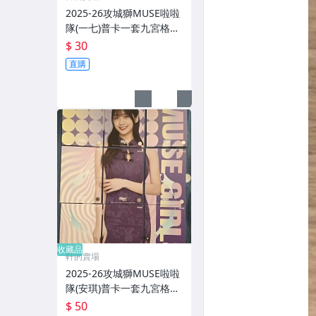
2025-26攻城獅MUSE啦啦
隊(一七)普卡一套九宮格#R
06 046-054
$ 30
直購
收藏品
軒的賣場
2025-26攻城獅MUSE啦啦
隊(安琪)普卡一套九宮格#R
03 019-027
$ 50