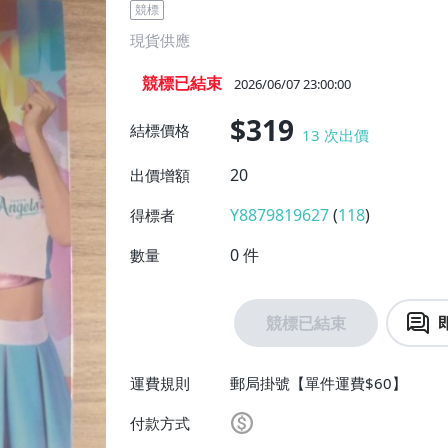
競標
現貨供應
競標已結束
2026/06/07 23:00:00
$319
結標價格
13
次出價
20
出價增額
Y8879819627
(
118
)
得標者
0
件
數量
競標已結束
運費規則
郵局掛號【單件運費$60】
付款方式