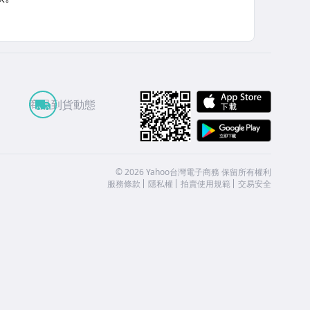
APP St
商品到貨動態
Google
©
2026
Yahoo台灣電子商務 保留所有權利
服務條款
隱私權
拍賣使用規範
交易安全