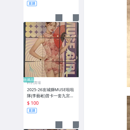
直購
收藏品
軒的賣場
2025-26攻城獅MUSE啦啦
隊(李藝彬)普卡一套九宮格
#R4 028-036
$ 100
直購