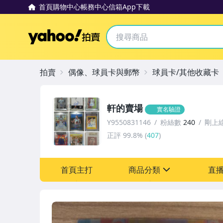
首頁
購物中心
帳務中心
信箱
App下載
Yahoo拍賣
拍賣
偶像、球員卡與郵幣
球員卡/其他收藏卡
軒的賣場
實名驗證
Y9550831146
粉絲數
240
剛上
正評
99.8%
(
407
)
首頁主打
商品分類
直
sign
偶像、球員卡與郵幣