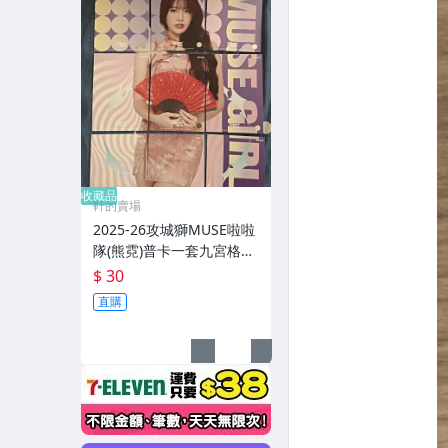
收藏品
軒的賣場
2025-26攻城獅MUSE啦啦
隊(熊霓)普卡一套九宮格#R
08 064-072
$ 30
直購