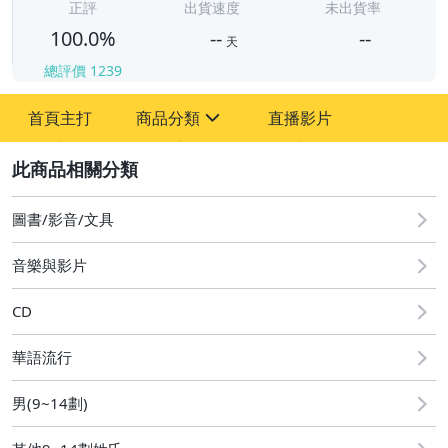
-
正評
出貨速度
未出貨率
100.0%
--
--
天
總評價
1239
-
首頁主打
商品分類
直播影片
-
sign
圖書/影音/文具
2
圖書/影音/文具
音樂與影片
CD
華語流行
男(9~14劃)