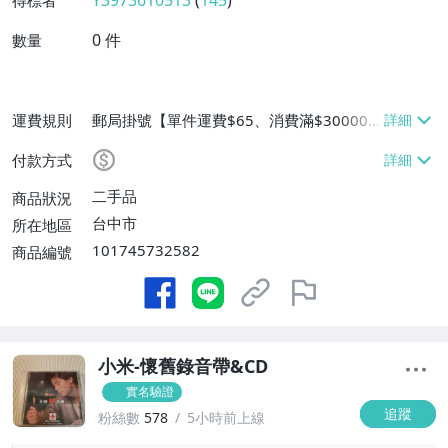
Y3973610513
(
145
)
得標者
0
件
數量
運費規則
郵局掛號【單件運費$65、消費滿$30000
免運費】
付款方式
二手品
商品狀況
台中市
所在地區
101745732582
商品編號
小米-懷舊錄音帶&CD
實名驗證
追蹤
粉絲數
578
5小時前上線
-