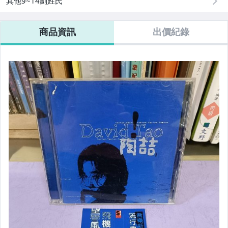
其他9~14劃姓氏
商品資訊
出價紀錄