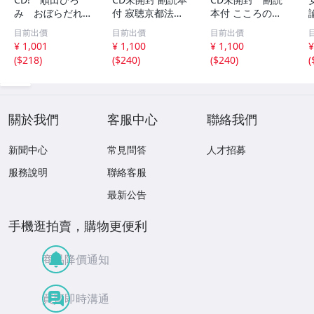
み おぼらだれ
付 寂聴京都法話
本付 こころの
ん 帯付き OM
集 ユーキャン
扉 河合隼雄講話
目前出價
目前出價
目前出價
CD-16 42405
集
¥ 1,001
¥ 1,100
¥ 1,100
¥
(
$218
)
(
$240
)
(
$240
)
(
關於我們
客服中心
聯絡我們
新聞中心
常見問答
人才招募
服務說明
聯絡客服
最新公告
手機逛拍賣，購物更便利
商品降價通知
買賣即時溝通