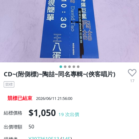
CD~(附側標)~陶喆~同名專輯~(俠客唱片)
17
競標
競標已結束
2026/06/11 21:56:00
$1,050
結標價格
19
次出價
50
出價增額