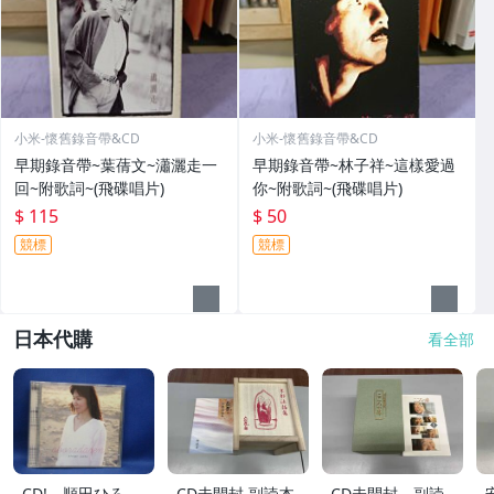
小米-懷舊錄音帶&CD
小米-懷舊錄音帶&CD
早期錄音帶~葉蒨文~瀟灑走一
早期錄音帶~林子祥~這樣愛過
回~附歌詞~(飛碟唱片)
你~附歌詞~(飛碟唱片)
$ 115
$ 50
競標
競標
日本代購
看全部
CD! 順田ひろ
CD未開封 副読本
CD未開封 副読