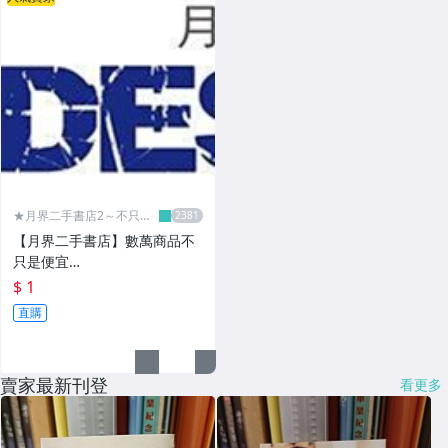
★月界二手書店2～不只是
便宜...★
【月界二手書店】數萬商品不
只是便宜…
$ 1
直購
賣家最新刊登
看更多