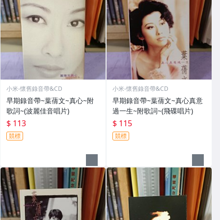
小米-懷舊錄音帶&CD
小米-懷舊錄音帶&CD
早期錄音帶~葉蒨文~真心~附
早期錄音帶~葉蒨文~真心真意
歌詞~(波麗佳音唱片)
過一生~附歌詞~(飛碟唱片)
$ 113
$ 115
競標
競標