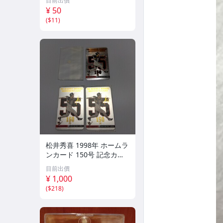
目前出價
ーツ アスリート トレーデ
¥ 50
ィングカード NPB
(
$11
)
松井秀喜 1998年 ホームラ
ンカード 150号 記念カー
ド 3枚セット 読売ジャイ
目前出價
アンツ 日本テレビ 劇空間
¥ 1,000
プロ野球
(
$218
)