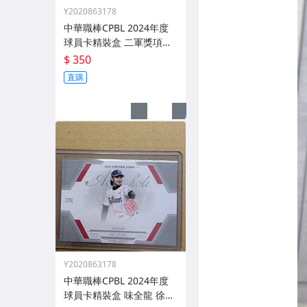
Y2020863178
中華職棒CPBL 2024年度
球員卡精裝盒 二軍獎項卡
特卡 一套 共十張 劉家翔
$ 350
林耀煌 溫展樂 藍愷青 黃柏
直購
豪 張士綸 凱力士
Y2020863178
中華職棒CPBL 2024年度
球員卡精裝盒 味全龍 徐若