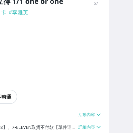
 1/1 one or one
57
名卡
#
李雅英
即時通
38】、7-ELEVEN取貨不付款【單件運費