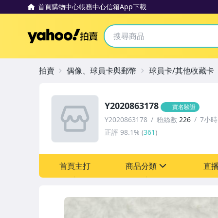
首頁
購物中心
帳務中心
信箱
App下載
Yahoo拍賣
拍賣
偶像、球員卡與郵幣
球員卡/其他收藏卡
Y2020863178
實名驗證
Y2020863178
粉絲數
226
7小
正評
98.1%
(
361
)
首頁主打
商品分類
直
sign
偶像、球員卡與郵幣