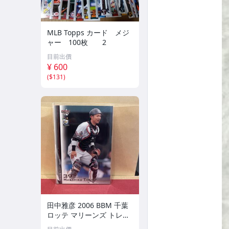
MLB Topps カード メジ
ャー 100枚 2
目前出價
¥ 600
(
$131
)
田中雅彦 2006 BBM 千葉
ロッテ マリーンズ トレカ
プロ野球 カード M37 スポ