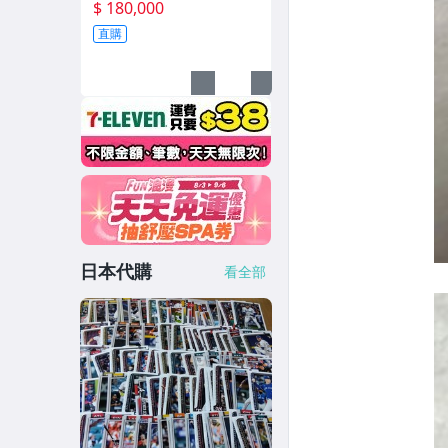
熙 龍之子 A級球星三折頁
$ 180,000
簽名書卡 親簽 大PATCH 交
直購
換卡 限5張 超大獎 軟體銀
行鷹 旅日強投
日本代購
看全部