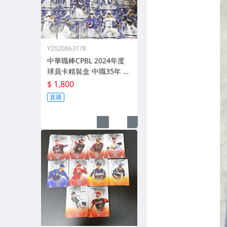
Y2020863178
中華職棒CPBL 2024年度
球員卡精裝盒 中職35年 明
星賽特卡 全套62張不重複
$ 1,800
周思齊 王威晨 詹子賢 江坤
直購
宇 陳傑憲 陳晨威 陳重羽
林安可 戴培峰 等