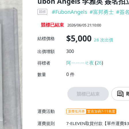
ubon Angels 李雅英 簽名拍立得
#
FubonAngels
#
富邦勇士
#
簽
競標
競標已結束
2026/06/05 21:10:00
$5,000
結標價格
28
次出價
300
出價增額
阿ㄧㄧㄧㄝ夜
(
26
)
得標者
0
件
數量
競標已結束
運費活動
運費抵用券
驚喜加碼7-11免運
運費規則
7-ELEVEN取貨付款【單件運費$