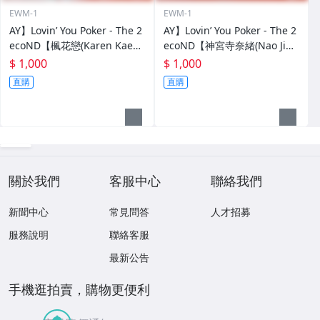
EWM-1
EWM-1
AY】Lovin’ You Poker - The 2
AY】Lovin’ You Poker - The 2
ecoND【楓花戀(Karen Kaed
ecoND【神宮寺奈緒(Nao Jing
e)】撲克牌 整副52張
uji)】撲克牌 整副52張
$ 1,000
$ 1,000
直購
直購
關於我們
客服中心
聯絡我們
新聞中心
常見問答
人才招募
服務說明
聯絡客服
最新公告
手機逛拍賣，購物更便利