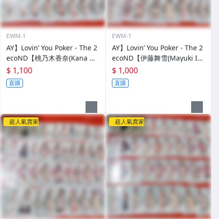
EWM-1
EWM-1
AY】Lovin’ You Poker - The 2
AY】Lovin’ You Poker - The 2
ecoND【桃乃木香奈(Kana M
ecoND【伊藤舞雪(Mayuki It
omonogi)】撲克牌 整副52張
o)】撲克牌 整副52張
$ 1,100
$ 1,000
直購
直購
超人氣賣家
超人氣賣家