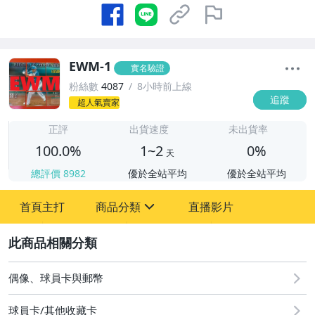
EWM-1
實名驗證
粉絲數
4087
8小時前上線
追蹤
超人氣賣家
1
正評
出貨速度
未出貨率
100.0%
1~2
0%
天
總評價
8982
優於全站平均
優於全站平均
首頁主打
商品分類
直播影片
sign
2
成人專區
偶像、球員卡與郵幣
偶像、球員卡與郵幣
球員卡/其他收藏卡