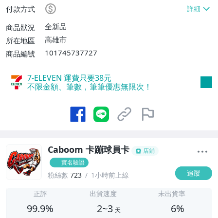
局掛號【單件運費$80】、面交/自取/不寄
付款方式
送【免運費】
全新品
商品狀況
高雄市
所在地區
101745737727
商品編號
7-ELEVEN 運費只要
38
元
不限金額、筆數，筆筆優惠無限次！
Caboom 卡蹦球員卡
店鋪
實名驗證
追蹤
粉絲數
723
1小時前上線
2
正評
出貨速度
未出貨率
99.9%
2~3
6%
天