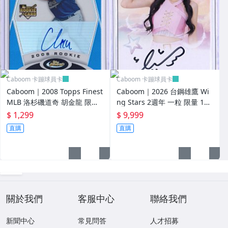
Caboom 卡蹦球員卡
Caboom 卡蹦球員卡
Caboom｜2008 Topps Finest
Caboom｜2026 台鋼雄鷹 Wi
MLB 洛杉磯道奇 胡金龍 限量
ng Stars 2週年 一粒 限量 11/
271/399 新人 RC 簽名卡
15 卡面簽 簽名卡
$ 1,299
$ 9,999
直購
直購
關於我們
客服中心
聯絡我們
新聞中心
常見問答
人才招募