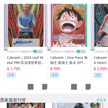
Caboom 卡蹦球員卡
Caboom 卡蹦球員卡
Caboom
Caboom｜2024 Leaf M
Caboom｜One Piece 海
Caboom
etal PPA 匹克球世界冠
賊王 航海王 魯夫 OP13-
A Sele
軍 Federico Staksrud
001 L 異圖 隊長卡 Lead
m Adeb
$ 1,799
$ 999
$ 2,999
超級亮 1/1 簽名卡
er 大頭
龍紋 Drag
直購
直購
直購
賣家最新刊登
看更多