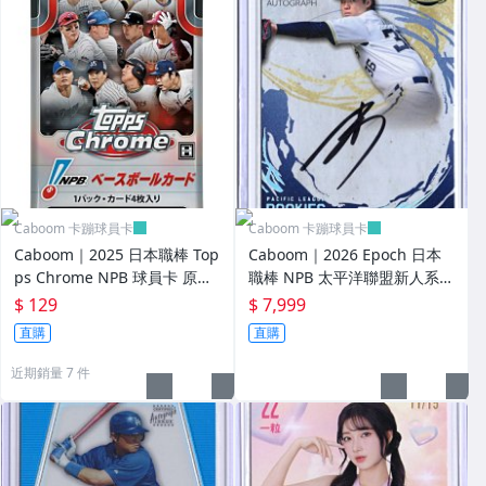
Caboom 卡蹦球員卡
Caboom 卡蹦球員卡
Caboom｜2025 日本職棒 Top
Caboom｜2026 Epoch 日本
ps Chrome NPB 球員卡 原盒
職棒 NPB 太平洋聯盟新人系列
卡包
歐力士猛牛 森 陽樹 超低限量
$ 129
$ 7,999
08/10 直筆 簽名卡
直購
直購
近期銷量 7 件