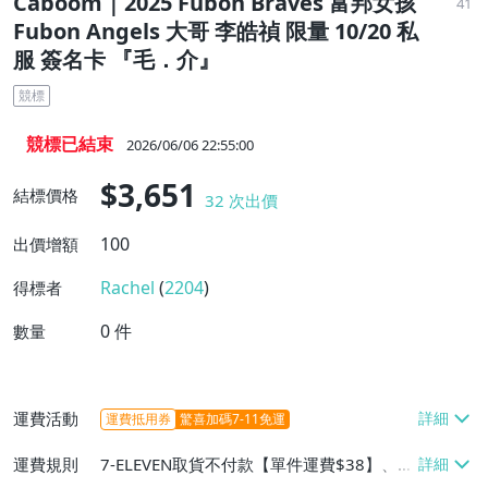
Caboom｜2025 Fubon Braves 富邦女孩
41
Fubon Angels 大哥 李皓禎 限量 10/20 私
服 簽名卡 『毛．介』
競標
競標已結束
2026/06/06 22:55:00
$3,651
結標價格
32
次出價
100
出價增額
Rachel
(
2204
)
得標者
0
件
數量
運費活動
運費抵用券
驚喜加碼7-11免運
運費規則
7-ELEVEN取貨不付款【單件運費$38】、郵