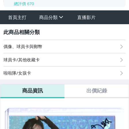
總評價
670
首頁主打
商品分類
直播影片
sign
2
NBA 美國職籃
偶像、球員卡與郵幣
ＭLB 美國職棒
球員卡/其他收藏卡
NPB 日本職棒
啦啦隊/女孩卡
NFL 美國國家職業足球
商品資訊
出價紀錄
WWE 世界職業摔角聯盟
Soccer 足球卡
綜合運動卡
啦啦隊女孩