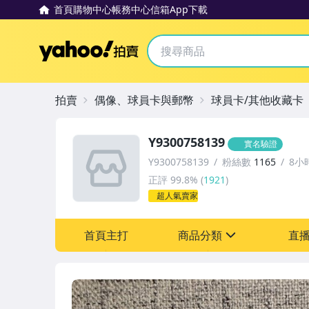
首頁
購物中心
帳務中心
信箱
App下載
Yahoo拍賣
拍賣
偶像、球員卡與郵幣
球員卡/其他收藏卡
Y9300758139
實名驗證
Y9300758139
粉絲數
1165
8小
正評
99.8%
(
1921
)
超人氣賣家
首頁主打
商品分類
直
sign
偶像、球員卡與郵幣
女包精品與女鞋