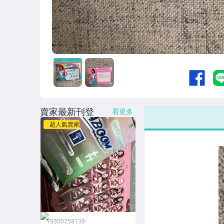
賣家最新刊登
看更多
超人氣賣家
Y9300758139