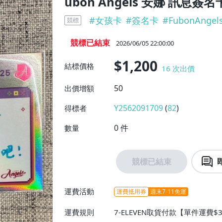
ubon Angels 安娜 訊息簽名
#
女孩卡
#
簽名卡
#
FubonAngel
競標
競標已結束
2026/06/05 22:00:00
$1,200
結標價格
16
次出價
50
出價增額
Y2562091709
(
82
)
得標者
0
件
數量
競標已結束
運費活動
運費抵用券
週末7-11免運
運費規則
7-ELEVEN取貨付款【單件運費$3