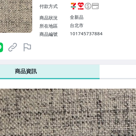
N取貨不付款【單件運費$38】
付款方式
滿$10000免運費】、郵局掛號【
費】、面交/自取/不寄送【免運
全新品
商品狀況
台北市
所在地區
101745737884
商品編號
7-ELEVEN 運費只要
38
元
不限金額、筆數，筆筆優惠無限次！
商品資訊