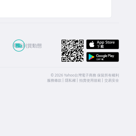
APP St
商品到貨動態
Google
©
2026
Yahoo台灣電子商務 保留所有權利
服務條款
隱私權
拍賣使用規範
交易安全