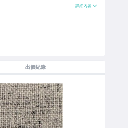
、萊爾富取貨付款【單件運費$60、消費
單件運費$60、消費滿$10000免運
費】
出價紀錄