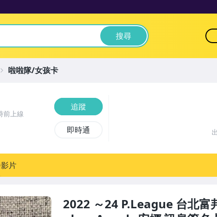
搜尋
啦啦隊/女孩卡
追蹤
時前上線
即時通
播影片
2022 ～24 P.League 