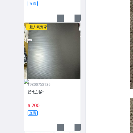
直購
超人氣賣家
Y9300758139
瑟七別針
$ 200
直購