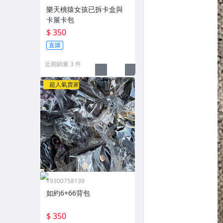
樂天桃猿女孩已拆卡盒與
卡展卡包
$ 350
直購
近期銷量 3 件
超人氣賣家
Y9300758139
如約6+66背包
$ 350