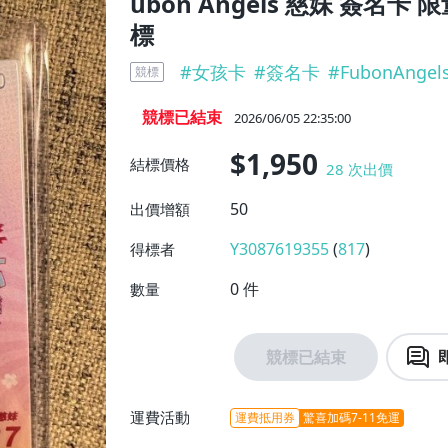
ubon Angels 慈妹 簽名卡 限
標
#
女孩卡
#
簽名卡
#
FubonAngel
競標
競標已結束
2026/06/05 22:35:00
$1,950
結標價格
28
次出價
50
出價增額
Y3087619355
(
817
)
得標者
0
件
數量
競標已結束
運費活動
運費抵用券
驚喜加碼7-11免運