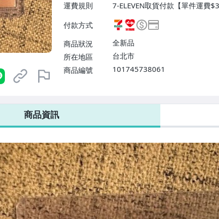
運費規則
7-ELEVEN取貨付款【單件運費$3
N取貨不付款【單件運費$38】
付款方式
滿$10000免運費】、郵局掛號【
費】、面交/自取/不寄送【免運
全新品
商品狀況
台北市
所在地區
101745738061
商品編號
7-ELEVEN 運費只要
38
元
不限金額、筆數，筆筆優惠無限次！
商品資訊