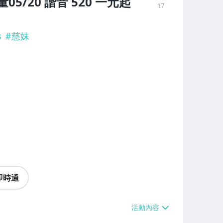
量05/20 諧音 520 一元起
17
s
#
慈妹
即時通