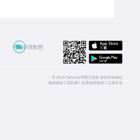
APP St
商品到貨動態
Google
©
2026
Yahoo台灣電子商務 保留所有權利
服務條款
隱私權
拍賣使用規範
交易安全