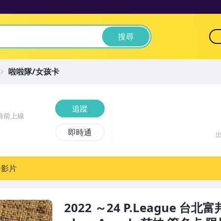
搜尋
啦啦隊/女孩卡
追蹤
時前上線
即時通
播影片
2022 ～24 P.League 