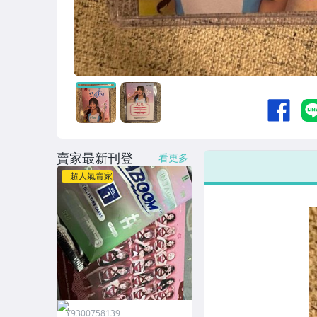
賣家最新刊登
看更多
超人氣賣家
Y9300758139