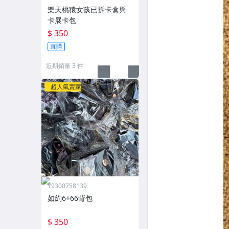
樂天桃猿女孩已拆卡盒與
卡展卡包
$ 350
直購
近期銷量 3 件
超人氣賣家
Y9300758139
如約6+66背包
$ 350