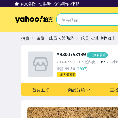
首頁
購物中心
帳務中心
信箱
App下載
Yahoo拍賣
拍賣
偶像、球員卡與郵幣
球員卡/其他收藏卡
Y9300758139
實名驗證
Y9300758139
粉絲數
1166
4小
正評
99.8%
(
1907
)
超人氣賣家
首頁主打
商品分類
直
sign
偶像、球員卡與郵幣
女包精品與女鞋