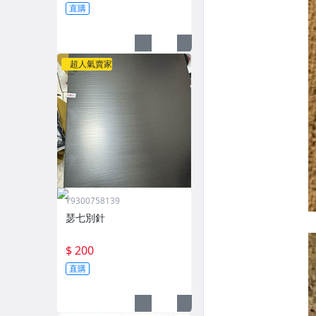
直購
超人氣賣家
Y9300758139
瑟七別針
$ 200
直購