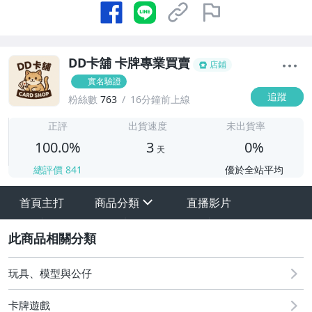
DD卡舖 卡牌專業買賣
店鋪
實名驗證
追蹤
粉絲數
763
16分鐘前上線
3
正評
出貨速度
未出貨率
100.0%
3
0%
天
總評價
841
優於全站平均
首頁主打
商品分類
直播影片
sign
2
需要寄售點這👋
8/9（日）結標
玩具、模型與公仔
NBA球員卡 25-26 RC簽名 直購特惠區
卡牌遊戲