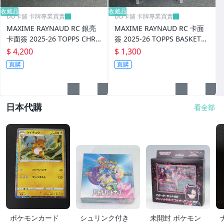
收藏品
收藏品
DD卡舖 卡牌專業買賣
DD卡舖 卡牌專業買賣
MAXIME RAYNAUD RC 銀亮
MAXIME RAYNAUD RC 卡面
卡面簽 2025-26 TOPPS CHRO
簽 2025-26 TOPPS BASKETB
ME BASKETBALL
ALL
$ 4,200
$ 1,300
直購
直購
日本代購
看全部
ポケモンカード
シュリンク付き
未開封 ポケモン