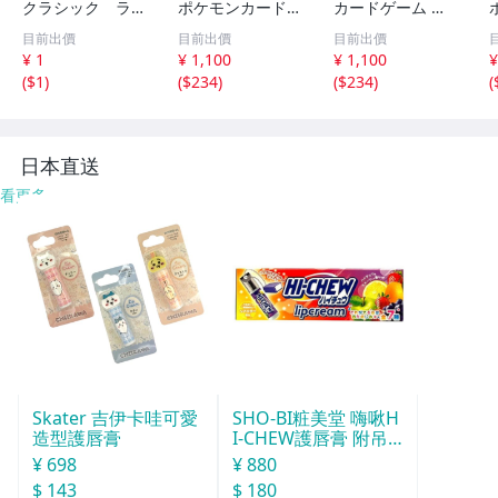
クラシック ライ
ポケモンカードゲ
カードゲーム ス
チュウ 009/032
ーム スカーレッ
カーレット＆バイ
目前出價
目前出價
目前出價
ト＆バイオレット
オレット スター
¥ 1
¥ 1,100
¥ 1,100
¥
拡張パック バト
ターセットex マ
(
$1
)
(
$234
)
(
$234
)
(
ルパートナーズ B
リィのモルペコ＆
OX ボックス◇38
オーロンゲex◇3
6f06
86f05
日本直送
看更多
Skater 吉伊卡哇可愛
SHO-BI粧美堂 嗨啾H
造型護唇膏
I-CHEW護唇膏 附吊
飾(款式隨機)
¥ 698
¥ 880
$ 143
$ 180