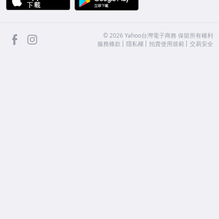
facebook
Instagram
©
2026
Yahoo台灣電子商務 保留所有權利
服務條款
隱私權
拍賣使用規範
交易安全