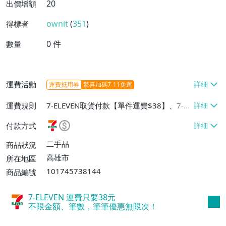
20
出價增額
ownit
(
351
)
得標者
0
件
數量
運費活動
運費抵用券
驚喜加碼7-11免運
運費規則
7-ELEVEN取貨付款【單件運費$38】、7-EL
EVEN取貨不付款【單件運費$38】、面交/
付款方式
自取/不寄送【免運費】
二手品
商品狀況
高雄市
所在地區
101745738144
商品編號
7-ELEVEN 運費只要
38
元
不限金額、筆數，筆筆優惠無限次！