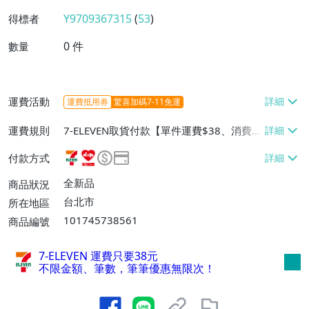
Y9709367315
(
53
)
得標者
0
件
數量
運費活動
運費抵用券
驚喜加碼7-11免運
運費規則
7-ELEVEN取貨付款【單件運費$38、消費滿
$10000免運費】、7-ELEVEN取貨不付款
付款方式
【單件運費$38】、萊爾富取貨付款【單件
運費$60、消費滿$10000免運費】、郵局
全新品
商品狀況
掛號【單件運費$60、消費滿$10000免運
台北市
所在地區
費】、面交/自取/不寄送【免運費】
101745738561
商品編號
7-ELEVEN 運費只要
38
元
不限金額、筆數，筆筆優惠無限次！