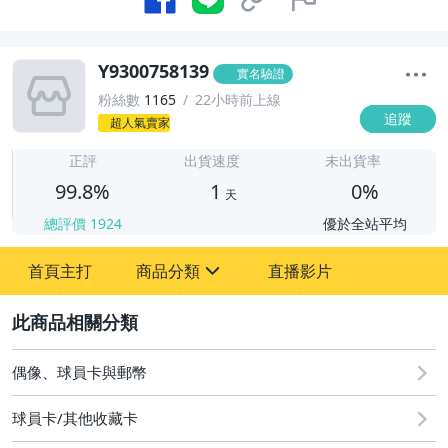
Y9300758139
實名驗證
粉絲數
1165
22小時前上線
追蹤
超人氣賣家
1
正評
出貨速度
未出貨率
99.8%
1
0%
天
總評價
1924
優於全站平均
首頁主打
商品分類
直播影片
sign
2
偶像、球員卡與郵幣
女包精品與女鞋
偶像、球員卡與郵幣
球員卡/其他收藏卡