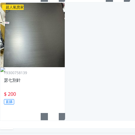
超人氣賣家
Y9300758139
瑟七別針
$ 200
直購