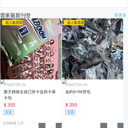
賣家最新刊登
看更多
超人氣賣家
超人氣賣家
Y9300758139
Y9300758139
樂天桃猿女孩已拆卡盒與卡展
如約6+66背包
卡包
$ 350
$ 350
直購
直購
近期銷量 3 件