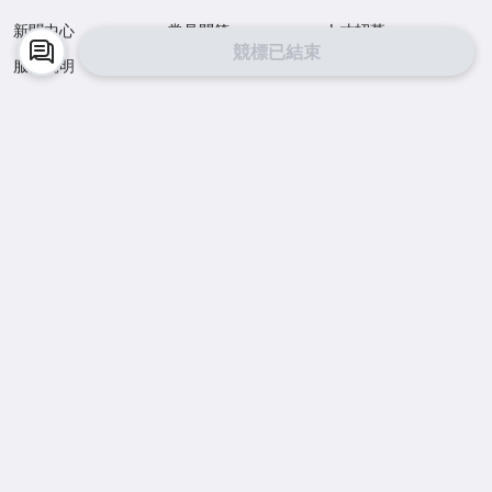
新聞中心
常見問答
人才招募
競標已結束
服務說明
聯絡客服
最新公告
手機逛拍賣，購物更便利
商品降價通知
買賣即時溝通
商品到貨動態
APP Store
Google Play
facebook
Instagram
©
2026
Yahoo台灣電子商務 保留所有權利
服務條款
隱私權
拍賣使用規範
交易安全