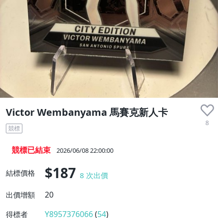
Victor Wembanyama 馬賽克新人卡
8
競標
競標已結束
2026/06/08 22:00:00
$187
結標價格
8
次出價
20
出價增額
Y8957376066
(
54
)
得標者