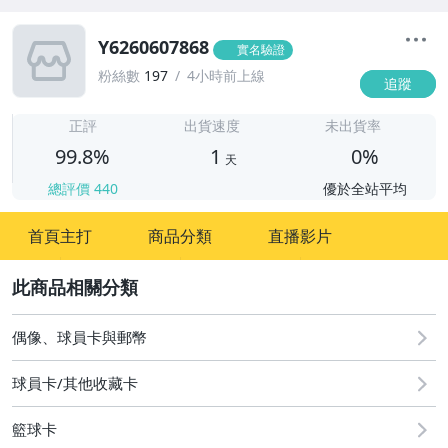
Y6260607868
實名驗證
粉絲數
197
4小時前上線
追蹤
1
正評
出貨速度
未出貨率
99.8%
1
0%
天
總評價
440
優於全站平均
首頁主打
商品分類
直播影片
2
偶像、球員卡與郵幣
球員卡/其他收藏卡
籃球卡