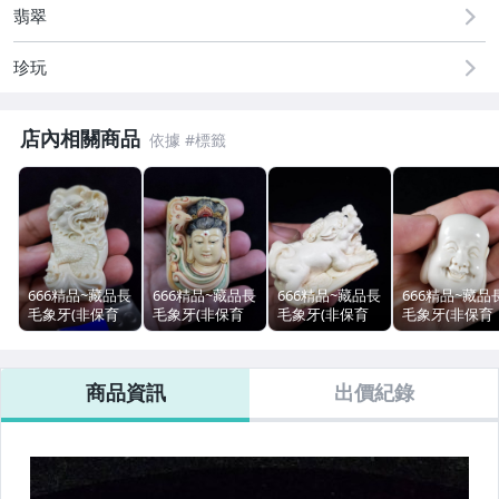
玉 石
翡翠
水 晶
珍玩
牙 雕
店內相關商品
666精品~藏品長
666精品~藏品長
666精品~藏品長
666精品~藏品
毛象牙(非保育
毛象牙(非保育
毛象牙(非保育
毛象牙(非保育
類) 精雕 龍 37公
類) 精雕 61公克
類) 精雕 瑞獸蹲
類) 精雕【彌勒
克 品項完美 (一
品項完美 (一元
坐 品項完美象
佛】43公克 品
元起標)
起標)
徵鎮宅避邪、招
項完美 (一元起
商品資訊
出價紀錄
財納福。
標)