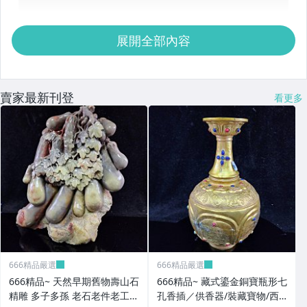
展開全部內容
賣家最新刊登
看更多
666精品嚴選
666精品嚴選
666精品~ 天然早期舊物壽山石
666精品~ 藏式鎏金銅寶瓶形七
精雕 多子多孫 老石老件老工
孔香插／供香器/裝藏寶物/西