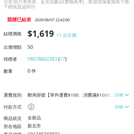
注意:照片有色差、反光現象(以實物為準)，歡迎現場看貨再下標,
下標就是認同!!!!
競標已結束
2026/06/07 22:42:00
$1,619
結標價格
17
次出價
50
出價增額
Y8078602383
(
17
)
得標者
0
件
數量
運費規則
郵局掛號【單件運費$100、消費滿$10000
免運費】
付款方式
全新品
商品狀況
新北市
所在地區
101745743972