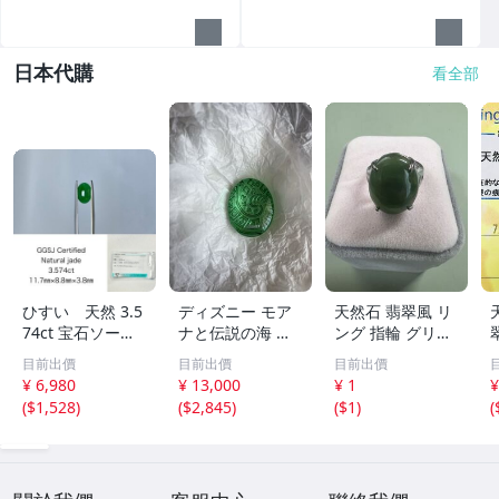
日本代購
看全部
ひすい 天然 3.5
ディズニー モア
天然石 翡翠風 リ
74ct 宝石ソーテ
ナと伝説の海 テ
ング 指輪 グリー
ィング付き 11.7
フィティの心 新
ン系 ヴィンテー
目前出價
目前出價
目前出價
㎜×8.8㎜×3.8㎜
品 未開封
ジアクセサリー
¥ 6,980
¥ 13,000
¥ 1
¥
ルース（ 裸石 ）
(
$1,528
)
(
$2,845
)
(
$1
)
(
Y10181SA
2