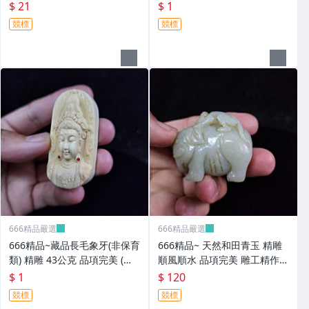
雕工精作
藏密宗/
$ 21
$ 1
競標
競標
666精品嚴選
666精品嚴選
666精品~藏品長毛象牙(非保育
666精品~ 天然和田青玉 精雕
類) 精雕 43公克 品項完美 (一
順風順水 品項完美 雕工精作
元起標)
(一元起標)
$ 1
$ 120
競標
競標