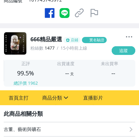
商品編號
666精品嚴選
店鋪
實名驗證
粉絲數
1477
15小時前上線
追蹤
-
-
正評
出貨速度
未出貨率
99.5%
--
--
天
總評價
1962
-
首頁主打
商品分類
直播影片
-
sign
一元起標競標
2
壽山石
古董、藝術與礦石