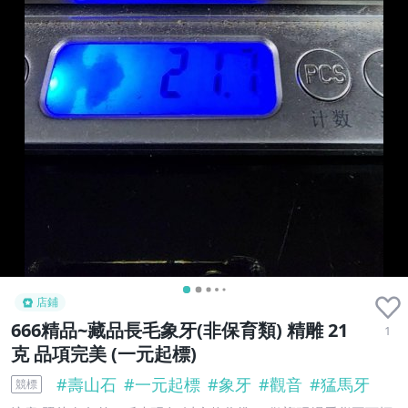
店鋪
666精品~藏品長毛象牙(非保育類) 精雕 21
1
克 品項完美 (一元起標)
#
壽山石
#
一元起標
#
象牙
#
觀音
#
猛馬牙
競標