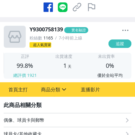
Y9300758139
實名驗證
粉絲數
1165
7小時前上線
追蹤
超人氣賣家
1
正評
出貨速度
未出貨率
99.8%
1
0%
天
總評價
1921
優於全站平均
首頁主打
商品分類
直播影片
sign
2
偶像、球員卡與郵幣
女包精品與女鞋
偶像、球員卡與郵幣
球員卡/其他收藏卡