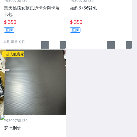
Y9300758139
Y9300758139
樂天桃猿女孩已拆卡盒與卡展
如約6+66背包
卡包
$ 350
$ 350
直購
直購
近期銷量 3 件
超人氣賣家
Y9300758139
瑟七別針