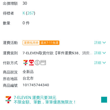
30
出價增額
K
(
267
)
得標者
0
件
數量
運費活動
運費抵用券
週末7-11免運
運費規則
7-ELEVEN取貨付款【單件運費$38、消費滿
$10000免運費】、7-ELEVEN取貨不付款
付款方式
【單件運費$38】、萊爾富取貨付款【單件
運費$60、消費滿$10000免運費】、郵局
全新品
商品狀況
掛號【單件運費$60、消費滿$10000免運
台北市
所在地區
費】、面交/自取/不寄送【免運費】
101745744340
商品編號
7-ELEVEN 運費只要
38
元
不限金額、筆數，筆筆優惠無限次！