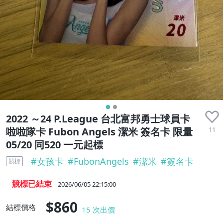
2022 ～24 P.League 台北富邦勇士球員卡
11
啦啦隊卡 Fubon Angels 潔米 簽名卡 限量
05/20 同520 一元起標
#
女孩卡
#
FubonAngels
#
潔米
#
簽名卡
競標
競標已結束
2026/06/05 22:15:00
$860
結標價格
15
次出價