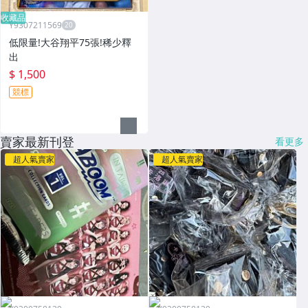
收藏品
Y9307211569
低限量!大谷翔平75張!稀少釋
出
$ 1,500
競標
賣家最新刊登
看更多
超人氣賣家
超人氣賣家